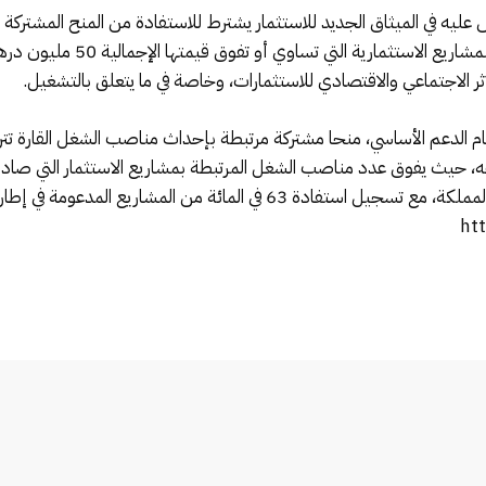
منصب شغل قار، أو 50 منصب شغل با
ر الاجتماعي والاقتصادي للاستثمارات، وخاصة في ما يتعلق بالتشغيل.
و800 منصب شغل موزعة على مختلف جهات المملكة، مع تسجيل استفادة 63 في 