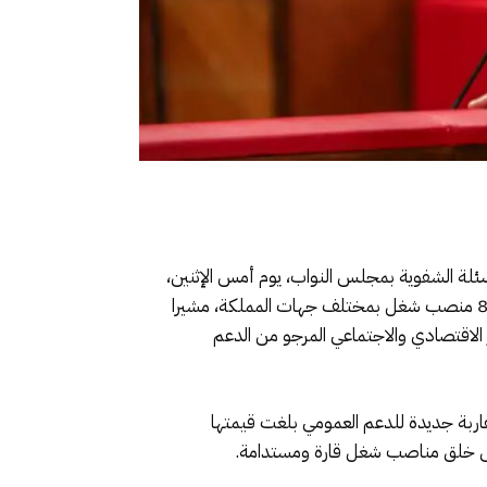
سئلة الشفوية بمجلس النواب، يوم أمس الإثنين،
أن عدد مناصب الشغل المرتبطة بالمشاريع الاستثمارية التي صادقت عليها اللجنة الوطنية للاستثمار تجاوز 201 ألفا و800 منصب شغل بمختلف جهات المملكة، مشيرا
ها لمدة لا تقل عن 18 شهرا، بما يضمن تحقيق الأثر الاقتصادي والاجتماعي المرجو من الدعم
اربة جديدة للدعم العمومي بلغت قيمتها