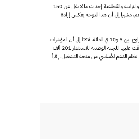
وأوضح زيدان أن نظام الدعم الأساسي المنصوص عليه في الميثاق الجديد للاستثمار يشترط للاستفادة من المنح المشتركة والترابية والقطاعية إحداث ما لا يقل عن 150
لنسبة للمشاريع الاستثمارية التي تساوي أو تفوق قيمتها الإجمالية 50 مليون درهم، مشيرا إلى أن هذا التوجه يعكس إرادة
وأضاف أن ميثاق الاستثمار يخصص، في إطار نظام الدعم الأساسي، منحا مشتركة مرتبطة بإحداث مناصب الشغل القارة تتراوح بين 5 و10 في المائة، لافتا إلى أن المؤشرات
المسجلة إلى حدود اليوم تعكس نجاح هذا التوجه، حيث يفوق عدد مناصب الشغل المرتبطة بمشاريع الاستثمار التي صادقت عليها اللجنة الوطنية للاستثمار 201 ألف
المائة من المشاريع المدعومة في إطار نظام الدعم الأساسي من منحة التشغيل. إقرأ