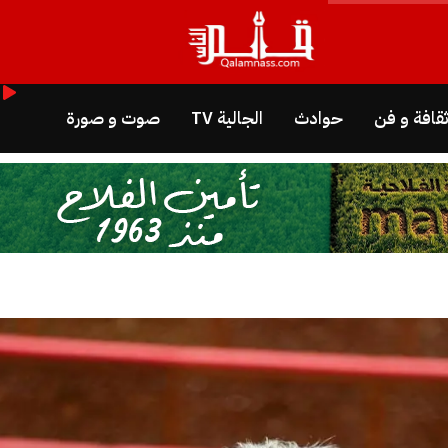
قافة و فن
حوادث
الجالية TV
صوت و صورة