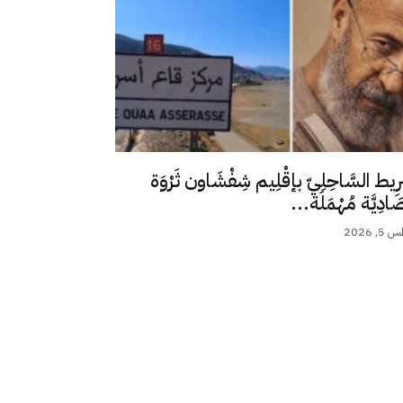
رِيط السَّاحِلِيّ بإقْلِيم شِفْشَاون ثَرْوَة
ِصَادِيَّة مُهْمَلَة...
 2026