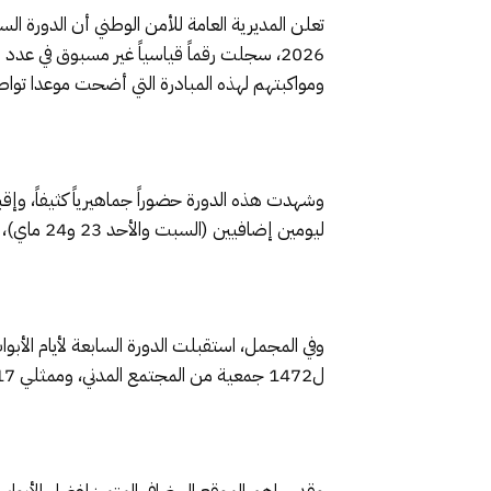
2026، سجلت رقماً قياسياً غير مسبوق في عدد
ومواكبتهم لهذه المبادرة التي أضحت موعدا تواصل
وشهدت هذه الدورة حضوراً جماهيرياً كثيفاً، وإق
ليومين إضافيين (السبت والأحد 23 و24 ماي)، مما مكن من استيعاب أفواج جديدة من الزوار.
ل1472 جمعية من المجتمع المدني، وممثلي 217 وسيلة إعلامية، من قنوات تلفزية ومحطات إذاعية ومنابر إلكترونية ومكتوبة.