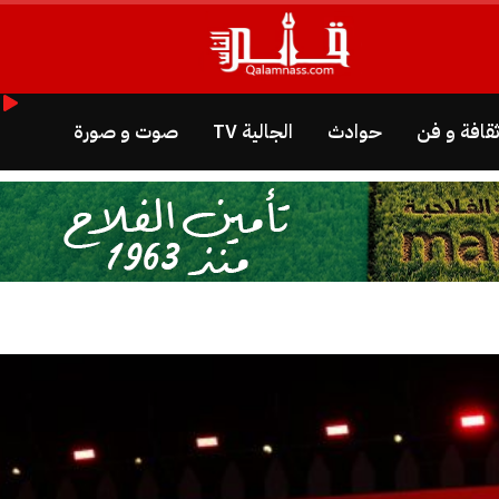
قافة و فن
حوادث
الجالية TV
صوت و صورة