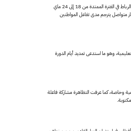
تعلن المديرية العامة للأمن الوطني أن الدورة السابعة لأيام الأبواب المفتوحة، التي احتضنها فضاء الطريق الساحلية بمدينة الرباط في الفترة الممتدة من 18 إلى 24 ماي
 مسار متواصل يترجم مدى تفاعل المواطنين
ليمية، وهو ما استدعى تمديد أيام الدورة
لمفتوحة للأمن الوطني تلاميذ وتلميذات 2000 مؤسسة تعليمية عمومية وخاصة، كما عرفت التظاهرة مشاركة فاعلة