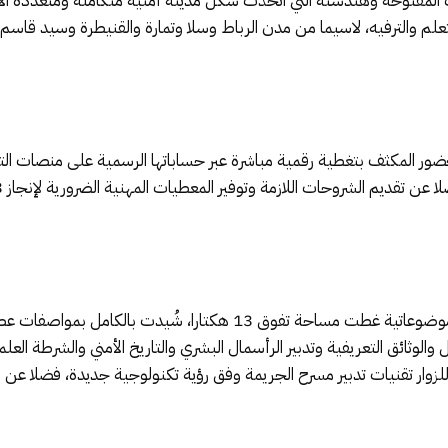
اب المفتوحة وهندسته التي اتخذت شكل مدينة أمنية متكاملة ومتعددة ال
تعلم والترفيه، لاسيما من مدن الرباط وسلا وتمارة والقنيطرة وسيد قا
لحضور المكثف بتغطية رقمية مباشرة عبر حساباتها الرسمية على منصات ا
وتضمنت فعاليات هذه الدورة أروقة وفضاءات موضوعاتية غطت مساحة تفوق 3
الوثائق التعريفية وتدبير الرأسمال البشري والتاريخ الأمني والشرطة ال
ح للزوار تقنيات تدبير مسرح الجريمة وفق رؤية تكنولوجية جديدة، فضلا