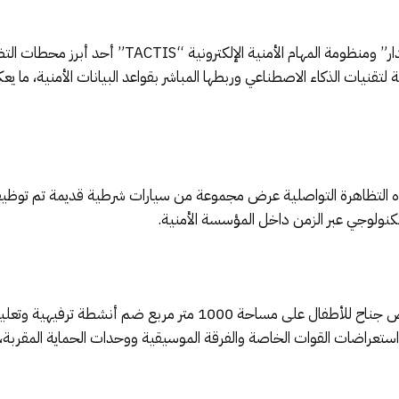
وشكّل رواق تقديم الدوريات الذكية “أمان” و”مدار” ومنظو
ة لتقنيات الذكاء الاصطناعي وربطها المباشر بقواعد البيانات الأمنية، ما ي
كنولوجي عبر الزمن داخل المؤسسة الأمنية.
ولم تغب الجوانب الترفيهية والتعليمية، إذ خُصّص جناح للأطفال على مسا
 واستعراضات القوات الخاصة والفرقة الموسيقية ووحدات الحماية المقر