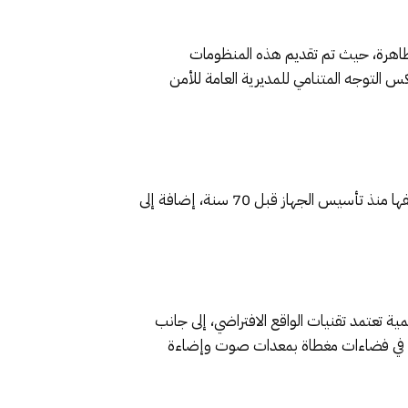
مة المهام الأمنية الإلكترونية “TACTIS” أحد أبرز محطات التظاهرة، حيث تم تقديم هذه المنظومات
عكس التوجه المتنامي للمديرية العامة للأمن
وإلى جانب العروض التقنية المقدمة، شملت هذه التظاهرة التواصلية عرض مجموعة من سيارات شرطية قديمة تم توظيفها منذ تأسيس الجهاز قبل 70 سنة، إضافة إلى
حة 1000 متر مربع ضم أنشطة ترفيهية وتعليمية تعتمد تقنيات الواقع الافتراضي، إلى جانب
بة، في فضاءات مغطاة بمعدات صوت وإضاءة