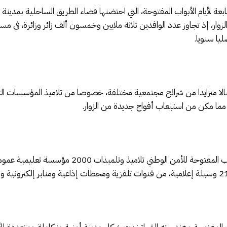
 الزوار، إذ تجاوز عدد الوافدين ثلاثة ملايين وخمسون ألف زائر وزائرة، في
يا سنويا.
بالا متزايدا من شرائح مجتمعية مختلفة، خصوصا من تلاميذ المؤسسات التع
وفي المجمل، استقبلت الدورة السابعة لأيام الأبواب ا