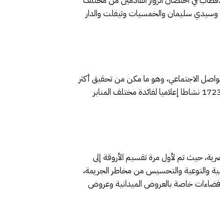
أقطاب في احتضان الزوار القادمين من مختلف
سم وسيدي سليمان والخمسيات وتيفلت والدار
لتواصل الاجتماعي، وهو ما مكن من تحقيق أكثر
من 27 مليون مشاهدة لمحتويات التظاهرة. فضلا عن تقديم الشروحات اللازمة وتوفير المعطيات المهنية الضرورية لإنجاز 1723 نشاطا إعلاميا لفائدة مختلف المنابر
1 هكتارا، شُيدت بالكامل بمواصفات عصرية، حيث تم لأول مرة تقسيم الأروقة إلى
علمية والتوعية والتحسيس من مخاطر الجريمة،
 عن فضاءات خاصة بالعروض الميدانية وعروض