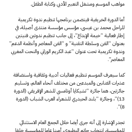
مواهب الموسم ومشغل التعبير الأدبي وكتابة الطفل.
أما الدورة الخريفية فيتضمن برنامجها تنظيم ندوة تكريمية
للراحل محمد بن عيسى، مؤسس مؤسسة منتدى أصيلة، في
إطار فعالية “خيمة الإبداع”، إلى جانب تنظيم ندوتين فنيتين
بعنوان “الفن وسلطة التقنية” و “الفن المعاصر وأنظمة الدعم”
وندوة تكريمية تحت عنوان “عبد الكريم الوزاني والنحت المغربي
المعاصر”.
كما سيعرف الموسم تنظيم فعاليات أدبية وثقافية واستضافة
عشرات الفنانين والمبدعين من مختلف أنحاء العالم، وتسليم
جائزتين، هما جائزة “تشيكايا أوتامسي للشعر الإفريقي (الدورة
13)”، وجائزة “بلند الحيدري للشعراء العرب الشباب (الدورة
8)”.
تجدر الإشارة إلى أنه جرى أيضا خلال الجمع العام الاستثنائي
للمؤسسة، انتخاب حاتم البطيوي، أمينا عاما للمؤسسة خلفا