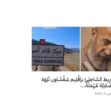
رِيط السَّاحِلِيّ بإقْلِيم شِفْشَاون ثَرْوَة
ِصَادِيَّة مُهْمَلَة...
 2026