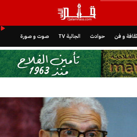
قافة و فن
حوادث
الجالية TV
صوت و صورة