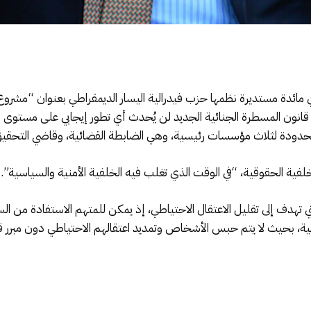
ي مائدة مستديرة نظمها حزب فيدرالية اليسار الديمقراطي بعنوان “مشروع 
ة 28 مارس 2025، بأن مشروع قانون المسطرة الجنائية الجديد لن يُحدث أي تطور إيجابي على 
دودة لثلاث مؤسسات رئيسية، وهي الضابطة القضائية، وقاضي التحقيق، و
ية الحقوقية، “في الوقت الذي تغلب فيه الخلفية الأمنية والسياسية”.
لتي تهدف إلى تقليل الاعتقال الاحتياطي، إذ يمكن للمتهم الاستفادة من 
ضائية، بحيث لا يتم حبس الأشخاص وتمديد اعتقالهم الاحتياطي دون مبرر ق