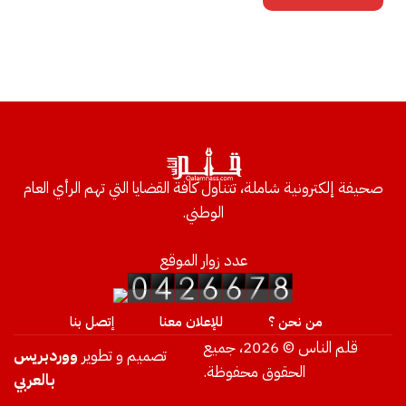
صحيفة إلكترونية شاملة، تتناول كافة القضايا التي تهم الرأي العام
الوطني.
عدد زوار الموقع
من نحن ؟
للإعلان معنا
إتصل بنا
قلم الناس © 2026، جميع
تصميم و تطوير
ووردبريس
الحقوق محفوظة.
بالعربي