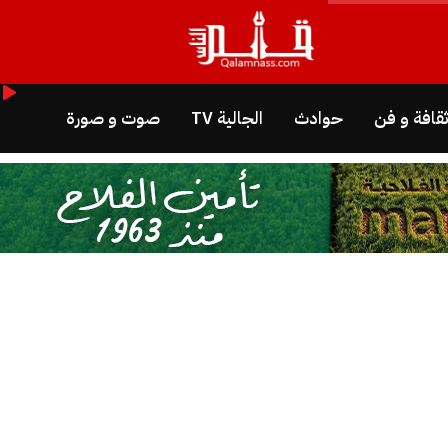
قافة و فن
حوادث
الجالية TV
صوت و صورة