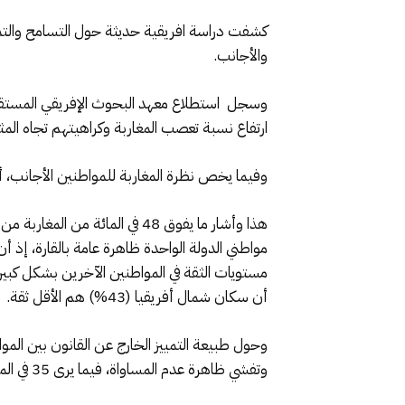
كشفت دراسة افريقية حديثة حول التسامح والتماسك
والأجانب.
ارتفاع نسبة تعصب المغاربة وكراهيتهم تجاه المث
وفيما يخص نظرة المغاربة للمواطنين الأجانب، أوضحت أرقام “أفروباروميتر” وجود 22 في ال
هذا وأشار ما يفوق 48 في الما
أن سكان شمال أفريقيا (43%) هم الأقل ثقة.
وتفشي ظاهرة عدم المساواة، فيما يرى 35 في المئة منه وجود تعامل الحكومة بشكل تمييزي بين المواطنين بناًء على وضعهم الاقتصادي.