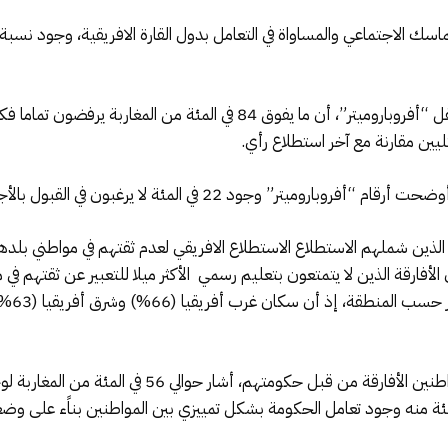
 الاجتماعي والمساواة في التعامل بدول القارة الافريقية، وجود نسبة ك
وسجل استطلاع معهد البحوث الإفريقي المستقل “أفروباروميتر”، أن ما يفوق 
ليين مقارنة مع آخر استطلاع رأي.
مئة لا يرغبون في القبول بالأجانب ببلدهم أو العيش المشترك معهم.
ئة من المغاربة من الذين شملهم الاستطلاع الاستطلاع الافريقي لعدم ثقتهم في مواطن
مستويا
وحول طبيعة التمييز الخارج عن القانون بين المواطنين الأف