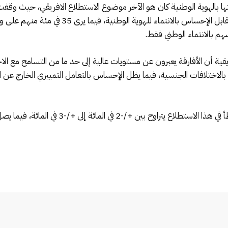
المغاربة الذي يعتزون ويشعرون بالانتماء العرقي مق
القاري، أظهرت نتائج 39 دولة أفريقية أن الأفارقة يعبرون عن مستويات عالية إلى حد ما من التس
ق بالاختلافات الجنسية، فيما يظل الإحساس بالتعامل التمييزي الخارج ع