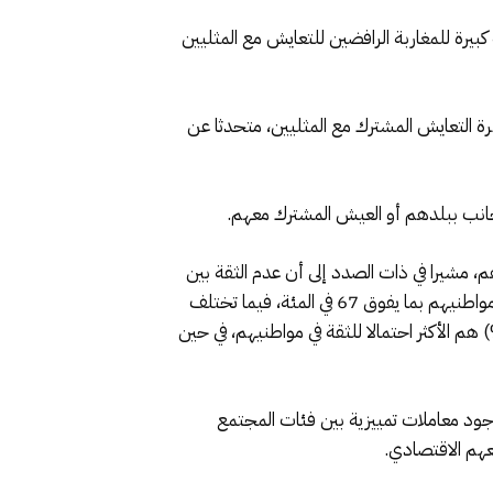
بيرة للمغاربة الرافضين للتعايش مع المثليين
84 في المئة من المغاربة يرفضون تماما فكرة التعايش المشترك مع المثليين، متحدثا عن
ي بلدهم، مشيرا في ذات الصدد إلى أن عدم الثقة بين
مواطني الدولة الواحدة ظاهرة عامة بالقارة، إذ أن الأفارقة الذين لا يتمتعون بتعليم رسمي الأكثر ميلا للتعبير عن ثقتهم في مواطنيهم بما يفوق 67 في المئة، فيما تختلف
ت الثقة في المواطنين الآخرين بشكل كبير حسب المنطقة، إذ أن سكان غرب أفريقيا (66%) وشرق أفريقيا (63%) هم الأكثر احتمالا للثقة في مواطنيهم، في حين
ارقة من قبل حكومتهم، أشار حوالي 56 في المئة من المغاربة لوجود معاملات تمييزية بين فئات المجتمع