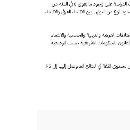
واقع التنوع الثقافي والإثني للهويات العرقية وعلاقتها بالهوية الوطنية كان هو الآخر موضوع الاستطلاع الافريقي، حيث وقفت الدراسة على وجود ما يفوق 6 في المئة من
ابل الإحساس بالانتماء للهوية الوطنية، فيما يرى 35 في مئة منهم على وجود نوع من التوازن بين الانتماء العرقي والانتماء
امح مع الاختلافات العرقية والدينية والجنسية والانتماء
ن القانون للحكومات الافريقية حسب الوضعية
وأوضح معهد البحوث الإفريقي، أن هامش الخطأ في هذا الاستطلاع يتراوح بين +/-2 في المائة إلى +/-3 في المائة، فيما يصل مستوى الثقة في النتائج المتوصل إليها إلى 95