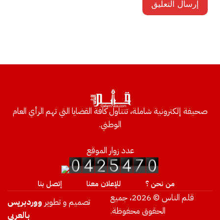
صحيفة إلكترونية شاملة، تتناول كافة القضايا التي تهم الرأي العام
الوطني.
عدد زوار الموقع
من نحن ؟
للإعلان معنا
إتصل بنا
قلم الناس © 2026، جميع
تصميم و تطوير
ووردبريس
الحقوق محفوظة.
بالعربي