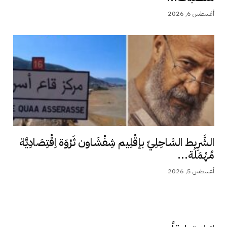
أغسطس 6, 2026
الشَّرِيط السَّاحِلِيّ بإقْلِيم شِفْشَاون ثَرْوَة اِقْتِصَادِيَّة
مُهْمَلَة...
أغسطس 5, 2026