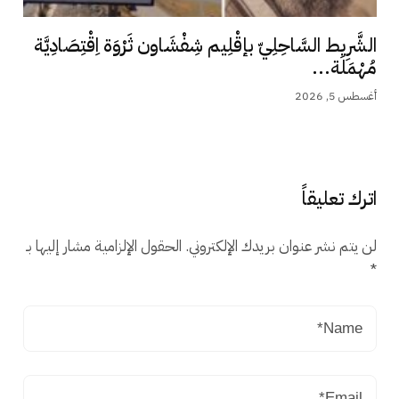
الشَّرِيط السَّاحِلِيّ بإقْلِيم شِفْشَاون ثَرْوَة اِقْتِصَادِيَّة
مُهْمَلَة...
أغسطس 5, 2026
اترك تعليقاً
لن يتم نشر عنوان بريدك الإلكتروني.
الحقول الإلزامية مشار إليها بـ
*