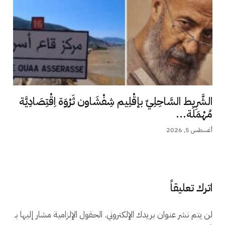
الشَّرِيط السَّاحِلِيّ بإقْلِيم شِفْشَاون ثَرْوَة اِقْتِصَادِيَّة
مُهْمَلَة...
أغسطس 5, 2026
اترك تعليقاً
لن يتم نشر عنوان بريدك الإلكتروني.
الحقول الإلزامية مشار إليها بـ