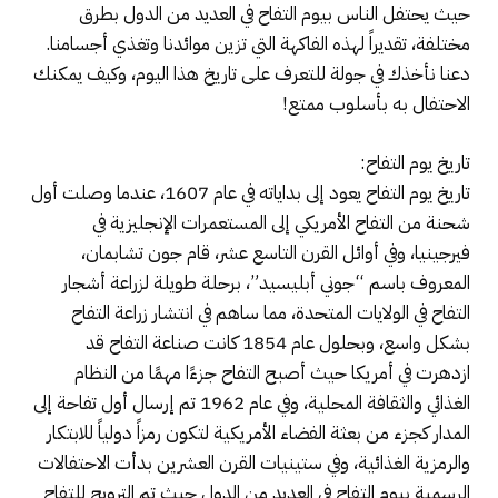
حيث يحتفل الناس بيوم التفاح في العديد من الدول بطرق
مختلفة، تقديراً لهذه الفاكهة التي تزين موائدنا وتغذي أجسامنا.
دعنا نأخذك في جولة للتعرف على تاريخ هذا اليوم، وكيف يمكنك
الاحتفال به بأسلوب ممتع!
تاريخ يوم التفاح:
تاريخ يوم التفاح يعود إلى بداياته في عام 1607، عندما وصلت أول
شحنة من التفاح الأمريكي إلى المستعمرات الإنجليزية في
فيرجينيا، وفي أوائل القرن التاسع عشر، قام جون تشابمان،
المعروف باسم “جوني أبليسيد”، برحلة طويلة لزراعة أشجار
التفاح في الولايات المتحدة، مما ساهم في انتشار زراعة التفاح
بشكل واسع، وبحلول عام 1854 كانت صناعة التفاح قد
ازدهرت في أمريكا حيث أصبح التفاح جزءًا مهمًا من النظام
الغذائي والثقافة المحلية، وفي عام 1962 تم إرسال أول تفاحة إلى
المدار كجزء من بعثة الفضاء الأمريكية لتكون رمزاً دولياً للابتكار
والرمزية الغذائية، وفي ستينيات القرن العشرين بدأت الاحتفالات
الرسمية بيوم التفاح في العديد من الدول حيث تم الترويج للتفاح