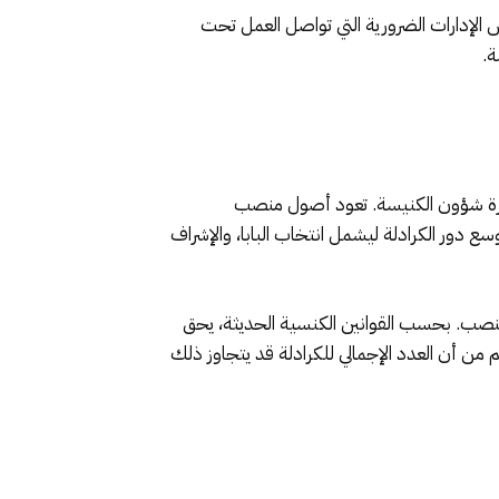
عض الإدارات الضرورية التي تواصل العمل تحت
ة.
ي إدارة شؤون الكنيسة. تعود أصول منصب
توسع دور الكرادلة ليشمل انتخاب البابا، والإشراف
 هذا المنصب. بحسب القوانين الكنسية الحديثة، يحق
 80 عاماً المشاركة في انتخاب البابا. يُحدد العدد الأقصى للكرادلة الناخبين بـ 120، على الرغم من أن العدد الإجمالي للكرادلة قد يتجاوز ذلك