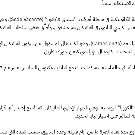
عند وفاة الحبر الأع
 يُعتبر الكرسي البابوي في الفاتيكان غير مشغول، وتُعلَّق بعض سلطات الفاتي
يُشرف على إدارة الكنيسة خلال هذه الفترة الكاميرلينغو (Camerlengo)، وهو الكاردينا
شغل المنصب الكاردينال الإيرلندي كيفن جوزف فاريل.
الكوريا” الرومانية، وهي الجهاز الإداري للفاتيكان، كما يُمنع إصدار أي قرا
لتأثير على اختيار البابا الجديد.
وح مدة هذه الفترة ما بين أيام قليلة وعدة أسابيع، حسب المدة التي يستغرقه