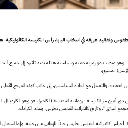
طقوس وتقاليد عريقة في انتخاب البابا، رأس الكنيسة الكاثوليكية. ه
ما، وهو منصب ذو رمزية دينية وسياسية هائلة يمتد تأثيره إلى جميع أنحاء ا
(رُسل) المسيح.
ى العقيدة، والتفاعل مع القادة السياسيين، إلى جانب كونه المرجع الأعلى ل
مين سر الكنيسة الرومانية المقدسة (الكاميرلينغو وهو الكاردينال ال
مع السرّي”، وتاريخ كاتدرائية القديس بطرس، وعدد الكرادلة.
أ، وتُدق أجراس كاتدرائية القديس بطرس حزناً، للإعلان عن رحليه. وإذا استق