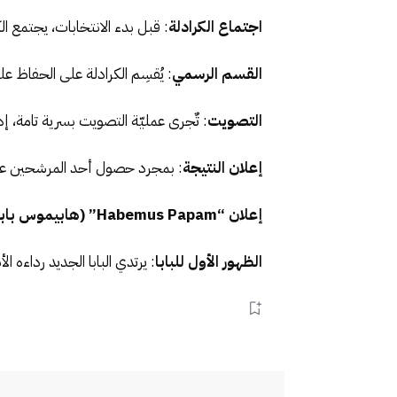
اجتماع الكرادلة
: قبل بدء الانتخابات، يجتمع ال
القسم الرسمي
: يُقسِم الكرادلة على الحفاظ عل
التصويت
: تٌجرى عمليّة التصويت بسرية تامة، 
إعلان النتيجة
: بمجرد حصول أحد المرشحين على
إعلان “Habemus Papam” (هابيموس بابام)
الظهور الأول للبابا
: يرتدي البابا الجديد رداءه ا