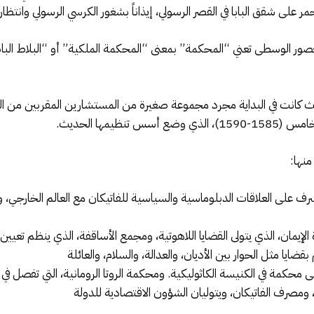
مر على شقق البابا في القصر الرسولي، إيذاناً بشغور الكرسي الرسولي وانتظار 
العصور الوسطى تعني “المحكمة” بمعنى “المحكمة الملكية” أو “البلاط البا
ث كانت في البداية مجرد مجموعة صغيرة من المستشارين المقربين من الب
ظيمها الحديث.
نها:
سر الفاتيكان (Secretariat of State): تُشرف على العلاقات الدبلوماسية والسياسية للفاتيكان مع العال
محكمة في الكنيسة الكاثوليكية. ومحكمة الروتا الرومانية، التي تفصل في ق
ي، ومصرف الفاتيكان، ويتوليان الشؤون الاقتصادية للدولة