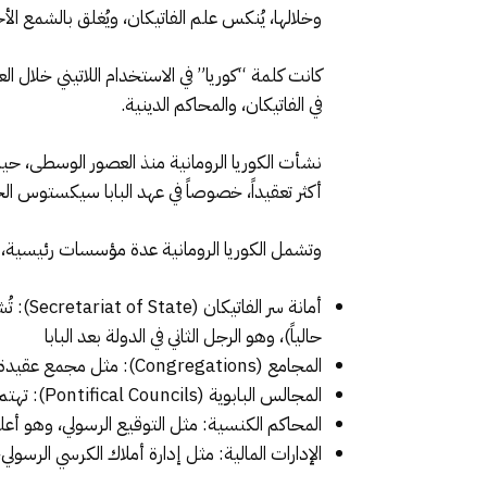
وخلالها، يُنكس علم الفاتيكان، ويُغلق بالشمع الأح
كانت كلمة “كوريا” في الاستخدام اللاتيني خلال 
في الفاتيكان، والمحاكم الدينية.
نشأت الكوريا الرومانية منذ العصور الوسطى، حي
أكثر تعقيداً، خصوصاً في عهد البابا سيكستوس الخامس (1585-1590)، الذي وضع أسس تن
وتشمل الكوريا الرومانية عدة مؤسسات رئيسية، م
أمانة 
حالياً)، وهو الرجل الثاني في الدولة بعد البابا
المجامع (Congregations): مثل مجمع عقيدة الإيمان، الذي يتولى القضايا اللاهوتية، ومجمع الأساقفة، الذي ينظم تعيين الأساقفة وإدارتهم
المجالس البابوية (Pontifical Councils): تهتم بقضايا مثل الحوار بين الأديان، والعدالة، والسلام، والعائلة
المحاكم الكنسية: مثل التوقيع الرسولي، وهو أعلى 
الإدارات المالية: مثل إدارة أملاك الكرسي الرسول