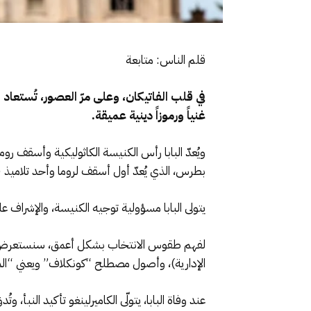
قلم الناس: متابعة
في قلب الفاتيكان، وعلى مرّ العصور، تُستعاد 
غنياً ورموزاً دينية عميقة.
ويُعدّ البابا رأس الكنيسة الكاثوليكية وأسقف رو
بطرس، الذي يُعدّ أول أسقف لروما وأحد تلاميذ 
يتولى البابا مسؤولية توجيه الكنيسة، والإشراف عل
لفهم طقوس الانتخاب بشكل أعمق، سنستعرض دور أ
الإدارية)، وأصول مصطلح “كونكلاف” ويعني “المج
عند وفاة البابا، يتولّى الكاميرلينغو تأكيد النب