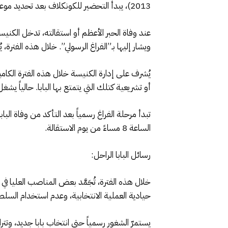
2013)، يبدأ التحضير للكونكلاف بعد تحديد موعد الاستقالة رسمياً.
ويشار إليها بـ”الفراغ الرسولي”. خلال هذه الفترة،
أو تشريعية كتلك التي يتمتع بها البابا. حالياً ي
الساعة 8 مساءً من يوم الاستقالة.
رسائل البابا الراحل:
خلال هذه الفترة، تُجَمَّد بعض المناصب العليا في “
حيادية العملية الانتخابية، وعدم استخدام السلطة ل
يستمرّ الشغور رسمياً حتى انتخاب بابا جديد، وتترا