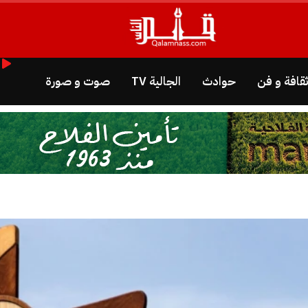
قافة و فن
حوادث
الجالية TV
صوت و صورة