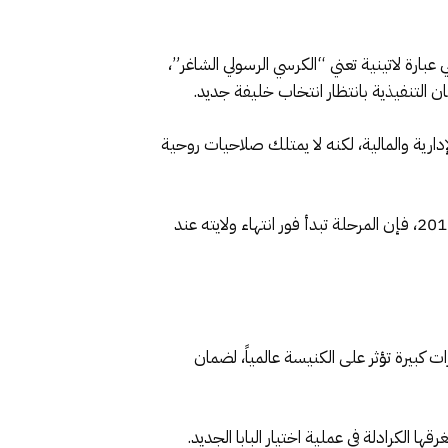
ظم أو استقالته، تدخل الكنيسة الكاثوليكية في مرحلة تُعرف بـ “سيدي فاكانتي” (Sede Vacante)، وهي عبارة لاتينية تعني “الكرسي الرسولي الشاغر”،
كان التنفيذية بانتظار انتخاب خليفة جديد.
ل المسؤول عن شؤون الفاتيكان الإدارية والمالية، لكنه لا يمتلك صلاحيات روحية
تبدأ مرحلة الفراغ رسمياً بعد التأكد من وفاة البابا، أما في حالة استقالته، كما حدث مع البابا بنديكتوس السادس عشر عام 2013، فإن المرحلة تبدأ فور انتهاء ولايته عند
رات كبيرة تؤثر على الكنيسة عالمياً، لضمان
ا الكرادلة في عملية اختيار البابا الجديد.