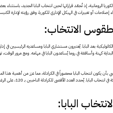
يا الرومانية، إذ تُجمّد قراراتها لحين انتخاب البابا الجديد، باستثناء ب
راء إصلاحات أو تغييرات في الهيكل الإداري للكوريا، وفق رؤيته لإدارة الكنيس
وطقوس الانتخاب:
الكاثوليكية بعد البابا. يُعتبرون مستشاري البابا ومساعديه الرئيسيين ف
ي البداية كهنة وأساقفة في روما يُساعدون البابا في مهامه. ومع مرور الوقت، 
ي مرسوماً يقضي بأن يكون انتخاب البابا محصوراً في الكرادلة، مما عزز من أهمية
للكرادلة الذين تقل أعمارهم عن
نتخاب البابا: