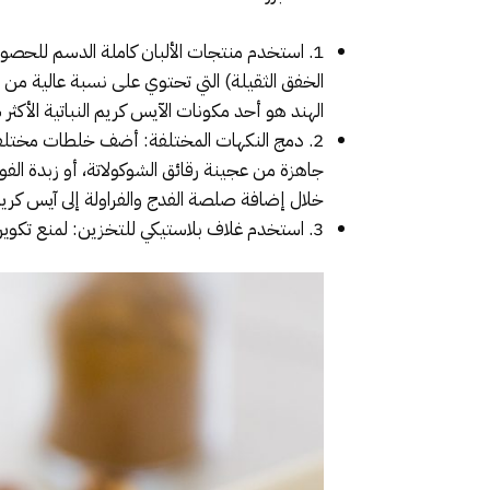
1. استخدم منتجات الألبان كاملة الدسم للحصول
الخفق الثقيلة) التي تحتوي على نسبة عالية من 
الهند هو أحد مكونات الآيس كريم النباتية الأكثر
2. دمج النكهات المختلفة: أضف خلطات مختلفة
جاهزة من عجينة رقائق الشوكولاتة، أو زبدة الفول 
خلال إضافة صلصة الفدج والفراولة إلى آيس كريم ا
3. استخدم غلاف بلاستيكي للتخزين: لمنع تكوين بلورات الثلج على سطح الآيس كريم، ضع ورقة من البلاستيك على سطحه قبل تخزينه في المجمد.