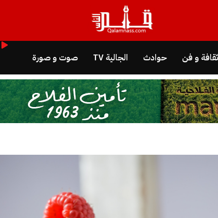
قافة و فن
حوادث
الجالية TV
صوت و صورة