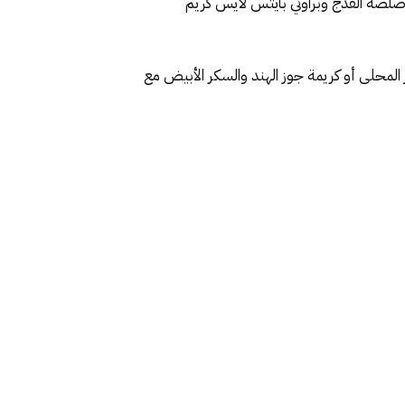
وصلصة الفدج وبراوني بايتس لآيس كريم
 المحلى أو كريمة جوز الهند والسكر الأبيض مع