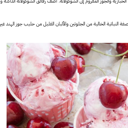
خبازية والجوز المفروم إلى الشوكولاتة. أضف رقائق الشوكولاتة الداكنة 
ة النباتية الخالية من الجلوتين والألبان القليل من حليب جوز الهند غير