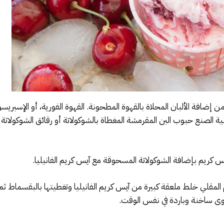
إضافة الألبان المحلاة بالقهوة المطحونة. القهوة الفورية، أو الإسبريسو،
نع حبوب البن المقرمشة المغطاة بالشوكولاتة أو رقائق الشوكولاتة أو 
آيس كريم بإضافة الشوكولاتة المسحوقة مع آيس كريم الفانيليا.
لمقلي خلط ملعقة كبيرة من آيس كريم الفانيليا وتغطيتها بالبقسماط ث
لوى ساخنة وباردة في نفس الوقت.