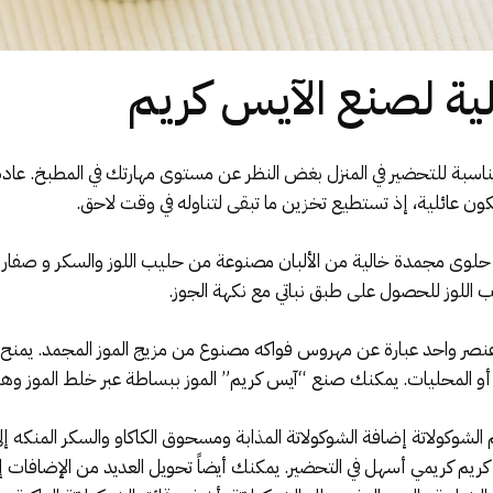
ة لصنع الآيس كريم
ناسبة للتحضير في المنزل بغض النظر عن مستوى مهارتك في المطبخ. عا
كون عائلية، إذ تستطيع تخزين ما تبقى لتناوله في وقت لاحق.
حلوى مجمدة خالية من الألبان مصنوعة من حليب اللوز والسكر و صفار ال
 اللوز للحصول على طبق نباتي مع نكهة الجوز.
عنصر واحد عبارة عن مهروس فواكه مصنوع من مزيج الموز المجمد. يمنح
 أو المحليات. يمكنك صنع “آيس كريم” الموز ببساطة عبر خلط الموز وه
لشوكولاتة إضافة الشوكولاتة المذابة ومسحوق الكاكاو والسكر المنكه 
كريم كريمي أسهل في التحضير. يمكنك أيضاً تحويل العديد من الإضافات 