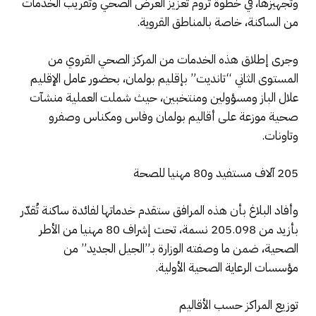
وتجهيزها، في خطوة تروم تعزيز العرض الصحي وتقريب الخدمات
من الساكنة، خاصة بالمناطق القروية.
وجرى إطلاق هذه الخدمات من المركز الصحي القروي من
المستوى الثاني “تانديت” بإقليم بولمان، بحضور عامل الإقليم
علال الباز ومسؤولين ومنتخبين، حيث شملت العملية منشآت
صحية موزعة على أقاليم بولمان وفاس ومكناس وصفرو
وتاونات.
205 آلاف مستفيد و80 مهنيا للصحة
وأفاد البلاغ بأن هذه المرافق ستقدم خدماتها لفائدة ساكنة تُقدّر
بأزيد من 205.098 نسمة، تحت إشراف 80 مهنيا من الأطر
الصحية، ضمن ما وصفته الوزارة بـ”الجيل الجديد” من
مؤسسات الرعاية الصحية الأولية.
توزيع المراكز حسب الأقاليم