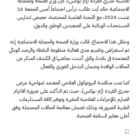
لفاشية جدري القردة (إم-بوكس)، كان وزير الصحة والحماية
الاجتماعية خالد آيت طالب، ترأس اجتماعاً أمس الجمعة 16
غشت 2024، مع اللجنة العلمية المختصة، خصص لتدارس
المستجدات الوبائية على الصعيدين الوطني والدولي.
وخلال هذا الاجتماع، قالت وزارة الصحة والحماية الاجتماعية إنه
تم استعراض وتقييم مدى فعالية منظومة اليقظة والرصد الوبائي
المعتمدة في بلادنا، والتي أثبتت نجاعتها في الكشف المبكر عن
الحالات الوافدة وضمان التدخل الفوري والفعال.
كما تمت مناقشة البروتوكول العلاجي المعتمد لمواجهة مرض
جدري القردة (إم-بوكس)، حيث تم التأكيد على ضرورة الالتزام
الصارم بالإجراءات العلاجية المقررة وتوفير كافة المستلزمات
الطبية الضرورية، وذلك لضمان معالجة الحالات المحتملة وفق
أعلى معايير السلامة الصحية.