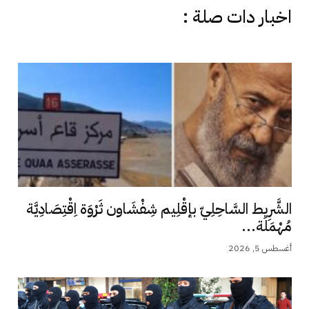
اخبار دات صلة :
الشَّرِيط السَّاحِلِيّ بإقْلِيم شِفْشَاون ثَرْوَة اِقْتِصَادِيَّة
مُهْمَلَة...
أغسطس 5, 2026