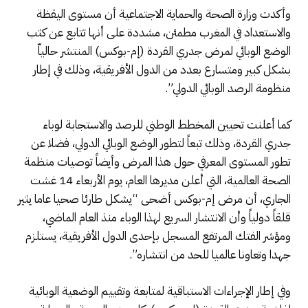
وأكدت وزارة الصحة والحماية الاجتماعية أن مستوى اليقظة
والاستعداد في المغرب مطمئن، مشددة على أنها تتابع عن كثب
الوضع الوبائي لمرض جدري القردة (إم-بوكس) المنتشر حالياّ
بشكل كبير ومتسارع بعدد من الدول الأفريقية، وذلك في إطار
منظومة الرصد الوبائي الدولي”.
كما أعلنت تحيين المخطط الوطني للرصد والاستجابة لوباء
جدري القردة، وذلك تبعاً لتطور الوضع الوبائي الدولي، فضلا عن
تطور المستوى المعرفي حول هذا المرض وأيضاً توصيات منظمة
الصحة العالمية، التي أعلن مديرها العام، يوم الأربعاء 14 غشت
الجاري، أن مرض إم-بوكس أضحى “يشكل طارئا صحيا عاما يثير
قلقاً دولياً وأن الانتشار السريع لهذا الوباء منذ العام الماضي،
ومؤشر الفتك المرتفع المسجل بإحدى الدول الأفريقية، يستلزم
جهدا وتعاونا عالميا للحد من انتشاره”.
وفي إطار الإجراءات الاستباقية لمتابعة وتقييم الوضعية الوبائية