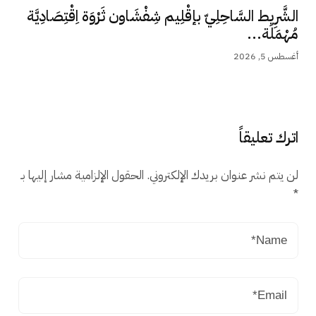
الشَّرِيط السَّاحِلِيّ بإقْلِيم شِفْشَاون ثَرْوَة اِقْتِصَادِيَّة
مُهْمَلَة...
أغسطس 5, 2026
اترك تعليقاً
لن يتم نشر عنوان بريدك الإلكتروني.
الحقول الإلزامية مشار إليها بـ
*