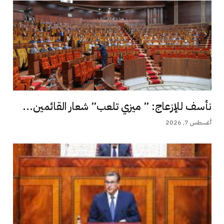
نأسف للإزعاج: ” ميزي تلعب” شعار القائمين...
أغسطس 7, 2026