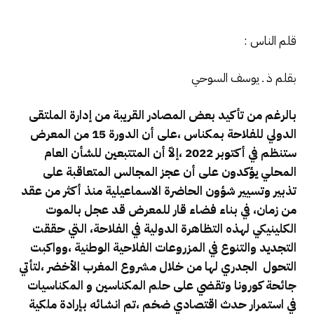
قلم الناس :
بقلم ذ ـ يوسف السوحي
بالرغم من تأكيد بعض المصادر القريبة من إدارة الملتقى
الدولي للفلاحة بمكناس ،على أن الدورة 15 من المعرض
ستنظم في أكتوبر 2022 ،إلاّ أن المتتبعين للشأن العام
المحلي يؤكدون على أن
عجز المجالس المتعاقبة على
تذبير وتسيير شؤون الحاضرة الاسماعيلية منذ أكثر من عقد
من زمان، في بناء فضاء قار للمعرض قد عجل بالموت
الكلينيكي لهذه التظاهرة الدولية في الفلاحة،
التي حققت
التجديد والتنوع في المزروعات الفلاحية الوطنية ،وواكبت
التحول الجدري لها من خلال مشروع المغرب الأخضر ،لتأتي
جائحة كورونا وتقضي على حلم المكناسين و المكناسيات
في استمرار حدث اقتصادي ضخم ،تم انشائه بإرادة ملكية