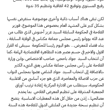
رفيع المستوى وتوقيع 42 اتفاقية وتنظيم 35 ندوة
لكن تبقى هناك أسباب ذاتية وأخرى موضوعية ستفرض نفسها
بشكل كبير على المشهد العام بخصوص هذا الموضوع، فوزير
الفلاحة في الحكومة السابقة السيد عزيز أخنوش الذي طالب من
عبد الله بووانو رئيس مجلس جماعة مكناس في الولاية السابقة ،
بناء فضاء للمعرض… ،هو اليوم رئيسا للحكومة سيبقى له القرار
الاول والاخير في حسم مصير هذه التظاهرة الاقتصادية الهامة ،كما
أن انتخاب السيد جواد باحجي صاحب الاختصاص ،وابن وزارة
الفلاحة على رأس مجلس جماعة مكناس يعني الشيء الكثير
،بالاضافة إلى انتخاب السيد جواد الشامي عضوا بمجلس النواب
عن حزب الاصالة والمعاصرة، الذي هو جزء أساسي من الاغلبية
الحكومية، سيتطلب من الادارة المركزية إعادة ترتيب أوراق
الجمعية المشرفة على تنظيم المعرض الفلاحي بما يخدم
مصالحها..، إذن من خلال كل هذه المعطيات الاساسية يتضح
أن تنظيم نسخة جديدة من الملتقى الدولي للفلاحة هذه السنة