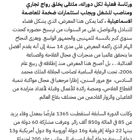
ورئاسة فعلية لكل دوراته، ملتقى يخلق رواج تجاري
ومناصب للشغل ويجلب استثمارات ضخمة للعاصمة
الاسماعيلية
،
كما يمكن هذا المعرض، الذي يشكل فضاء
للتبادل والتواصل، على مر السنوات من ترسيخ حضوره كحدث
سنوي كبير بالنسبة للمهنيين والجمهور الواسع. ويعزى النجاح
الهام الذي راكمه المعرض على مدى 14 سنة إلى أنه يقدم أفضل
ما يتحقق عالميا من منجزات في مجال الفلاحة والصناعة
الغذائية…، بل أصبح هذا المعرض منذ إطلاقه في ربيع عام
2006، تحت الرعاية السامية لصاحب الجلالة الملك محمد
السادس، مع مرور السنين، إطارا مرجعيا في مجال مواكبة تنمية
القطاع الفلاحي، ومنصة رائدة للأعمال وقبلة لأعداد متزايدة من
الفاعيلن والزوار القادمين من مختلف بقاع العالم.
وكانت الدورة السابقة استقطبت 1365 عارضًا بمعدل وفاء يزيد
عن 85 في المائة و850 ألف زائر. وعرفت مشاركة 60 دولة من
بينها 22 دولة إفريقية و16 دولة أوروبية و8 دول أمريكية و13
دولة آسيوية ودولة أوقيانوسية، إلى جانب عقد 200 اجتماع