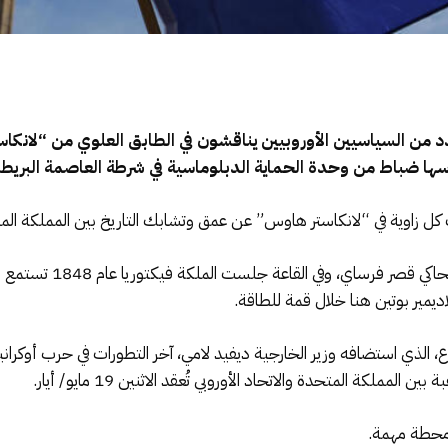
 من السياسيين الأوروبيين يناقشون في الطابق العلوي من “لانكا
حرسها ضباط من وحدة الحماية الدبلوماسية في شرطة العاصمة البريطا
شف كل زاوية في “لانكاستر هاوس” عن عمق وتشابك التاريخ بين المملكة المت
السلم المزدوج الفخم في ا
الذي استضافه وزير الخارجية ديفيد لامي، آخر التطورات في حرب أوكرانيا، و
لمملكة المتحدة والاتحاد الأوروبي تُعقد الاثنين 19 مايو/ أيار.
 محطة مهمة.