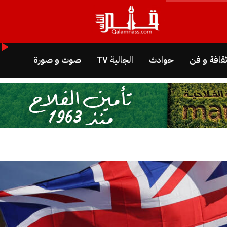
قافة و فن
حوادث
الجالية TV
صوت و صورة