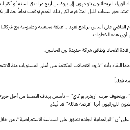
اء الوزراء البريطانيون يتوجهون إلى بروكسل أربع مرات في السنة أو أكثر
لعام الماضي على أساس برنامج تعهد بـ”علاقة محسّنة وطموحة مع شركائنا 
ين أولى هذه الخطوات.
قادة الاتحاد لإطلاق شراكة جديدة بين الجانبين.
 اللقاء بأنه “ذروة الاتصالات المكثفة على أعلى المستويات منذ الانتخابات ال
 فعلياً.
”، ويتخوف حزب “ريفرم يو كاي” – تأسس بهدف الضغط من أجل خروج بريط
ون الليبراليون أنها “فرصة هائلة” قد تُهدَر.
اً على أن “البراغماتية الجادة تتفوّق على السياسة الاستعراضية”، من خلا