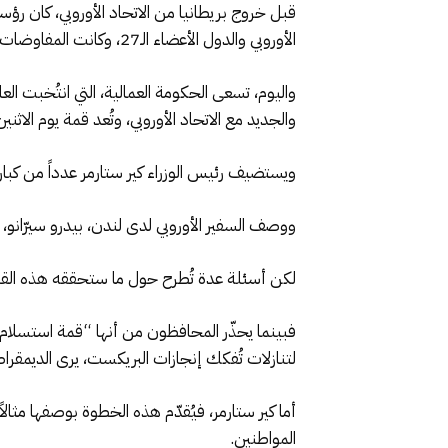
قبل خروج بريطانيا من الاتحاد الأوروبي، كان رؤس
الأوروبي والدول الأعضاء الـ27، وكانت المفاوضات تمتد حتى ساعات الليل المتأخرة، لكن تلك القمم توقفت تماماً بعد البريكست.
واليوم، تسعى الحكومة العمالية، التي انتُخبت ا
والجديد مع الاتحاد الأوروبي، وتُعد قمة يوم الاثن
ويستضيف رئيس الوزراء كير ستارمر عدداً من كبار 
ووصف السفير الأوروبي لدى لندن، بيدرو سيرّانو، هذا
لكن أسئلة عدة تُطرح حول ما ستحققه هذه القمة
فبينما يحذّر المحافظون من أنها “قمة استسلام
لتنازلات تُفكك إنجازات البريكست، يرى الديمقراطي
أما كير ستارمر، فيُقدّم هذه الخطوة بوصفها مثال
المواطنين.