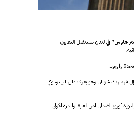
ستر هاوس” في لندن مستقبل التعاون
نية.
حدة وأوروبا.
لقاعة صُمّم خصيصاً ليحاكي قصر فرساي، وفي القاعة جلست الملكة فيكتوريا عام 1848 تستمع إلى فريدريك شوبان وهو يعزف على البيانو، وفي
ردّ أوروبا لضمان أمن القارة، وللمرة الأولى