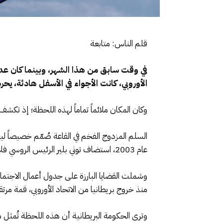
قلم الناس: متابعة
في وقت سابق من هذا الشهر، وبينما كان عدد
الأوروبي، كانت الأجواء في الأسفل هادئة، ي
وكان المكان ملائماً تماماً لهذه اللحظة؛ إذ تك
عام 2003، استضاف توني بلير الرئيس الروسي فلاديمير بوتين هنا خلال قمة للطاقة.
وشملت القضايا البارزة على جدول أعمال الاجتماع، 
منذ خروج بريطانيا من الاتحاد الأوروبي، قمة مرتقبة بين ا
وترى الحكومة البريطانية أن هذه اللحظة تُمثل