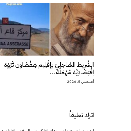
الشَّرِيط السَّاحِلِيّ بإقْلِيم شِفْشَاون ثَرْوَة
اِقْتِصَادِيَّة مُهْمَلَة...
أغسطس 5, 2026
اترك تعليقاً
لن يتم نشر عنوان بريدك الإلكتروني.
الحقول الإلزامية م