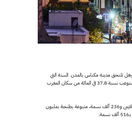
؟ وهل تلتحق مدينة مكناس بالمدن الستة التي
تسير بنظام المقاطعات؟ ،خصوصا الانتخابات التشريعية 2027،بحيث كشفت نتائج الإحصاء الأخير ، أن سبع مدن كبرى تستوعب نسبة 37,8 في المائة من سكان المغرب
وجاء قطبي جهة فاس مكناس ،ضمن لائحة هذه المدن ،يحيث إحتلت مدينة الدار البيضاء الصدارة بعدد سكان يبلغ 3 ملايين و236 ألف نسمة، متبوعة بطنجة بمليون