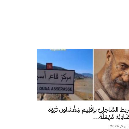
رِيط السَّاحِلِيّ بإقْلِيم شِفْشَاون ثَرْوَة
ِصَادِيَّة مُهْمَلَة...
 2026