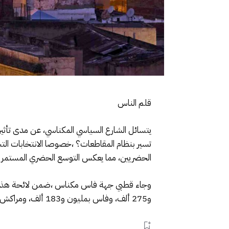
قلم الناس
يتسائل الشارع السياسي المكناسي، عن مدى تأثير 
الحضريين، مما يعكس التوسع الحضري المستمر وا
و275 ألف، وفاس بمليون و183 ألف، ومراكش بمليون و15 ألف، وسلا بـ945 ألف، ومكناس بـ562 ألف نسمة، والرباط بـ516 ألف نسمة.