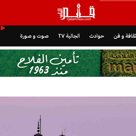
قافة و فن
حوادث
الجالية TV
صوت و صورة