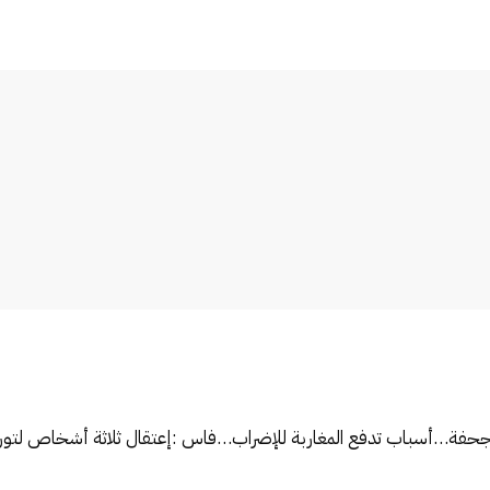
ين مجحفة…أسباب تدفع المغاربة للإضراب…
فاس :إعتقال ثلاثة أشخاص لتو