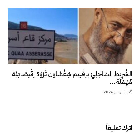
الشَّرِيط السَّاحِلِيّ بإقْلِيم شِفْشَاون ثَرْوَة اِقْتِصَادِيَّة
مُهْمَلَة...
أغسطس 5, 2026
اترك تعليقاً