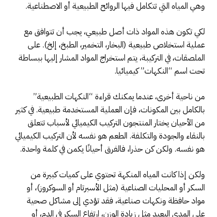
وهي المياه التي تتكامل فيها الروائح الطبيعية أو الاصطناعية.
لكي تكون هذه المواد ذات أصل طبيعي، يجب أن تتوافق مع
عملية استخلاص طبيعية (البخار، التخمير، الطبخ، إلخ). على
الملصقات، في التركيبة، يتم استخراج المواد المشار إليها ببساطة
تحت اسم “النكهات” كيميائيا.
من ناحية أخرى، عندما يمكنك قراءة “النكهات الطبيعية”
بالكامل بين المكونات، فإن العملية المستخدمة طبيعية. في كثير
من الأحيان يختار المنتجون التركيب الكيميائي لأسباب تتعلق
بالنقاء والجودة والتكلفة. الطعم هو نفسه لأن التركيب الكيميائي
هو نفسه. ولكن كن حذرا، فالفرق أحيانًا يكمن في كلمة واحدة.
ولكن إذا كانت المياه المنكهة تحتوي على كميات كبيرة من
السكر أو المحليات الصناعية (مثل الأسبرتام أو السوكروز)، أو
مواد حافظة ونكهات صناعية، فقد تؤدي إلى مشاكل صحية
على المدى البعيد مثل زيادة الوزن، ارتفاع السكر في الدم، أو