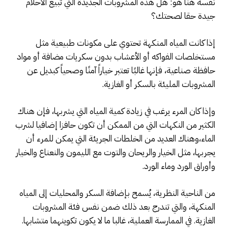
نفسه هنا هو: هل هذه المشروبات الجديدة التي تبيع الأحلام
جيدة حقا لصحتك؟
إذا كانت المياه المنكهة تحتوي على مكونات طبيعية مثل
مستخلصات الفواكه أو الأعشاب بدون سكريات مضافة أو مواد
حافظة صناعية، فإنها غالبًا تعتبر خياراً آمنًا وصحياً كبديل عن
المشروبات المليئة بالسكر أو الغازية.
وإذا كان المرء يرغب في زيادة كمية المياه التي يشربها، فإن هناك
الكثير من النكهات التي من الممكن أن تكون حافزا إضافيا لشرب
الماء،وهناك العديد من الخلطات الجريئة التي يمكن للمرء أن
يجربها، مثل الخيار والريحان والتوت مع الليمون والنعناع والخيار
وأوراق الورد وماء الورد.
من الناحية النظرية، يُسمح بإضافة السكر والمحليات إلى المياه
المنكهة، والتي تندرج بعد ذلك ضمن نفس فئة المشروبات
الغازية. في الممارسة العملية، غالبا ما لا يكون تكوينهما متشابها.