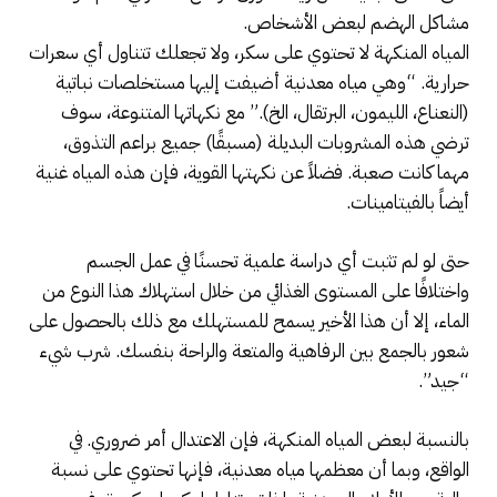
مشاكل الهضم لبعض الأشخاص.
المياه المنكهة لا تحتوي على سكر، ولا تجعلك تتناول أي سعرات
حرارية. “وهي مياه معدنية أضيفت إليها مستخلصات نباتية
(النعناع، ​​الليمون، البرتقال، الخ).” مع نكهاتها المتنوعة، سوف
ترضي هذه المشروبات البديلة (مسبقًا) جميع براعم التذوق،
مهما كانت صعبة. فضلاً عن نكهتها القوية، فإن هذه المياه غنية
أيضاً بالفيتامينات.
حتى لو لم تثبت أي دراسة علمية تحسنًا في عمل الجسم
واختلافًا على المستوى الغذائي من خلال استهلاك هذا النوع من
الماء، إلا أن هذا الأخير يسمح للمستهلك مع ذلك بالحصول على
شعور بالجمع بين الرفاهية والمتعة والراحة بنفسك. شرب شيء
“جيد”.
بالنسبة لبعض المياه المنكهة، فإن الاعتدال أمر ضروري. في
الواقع، وبما أن معظمها مياه معدنية، فإنها تحتوي على نسبة