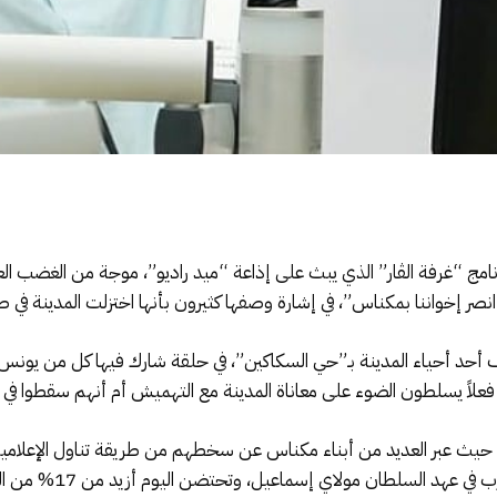
 برنامج “غرفة الڤار” الذي يبث على إذاعة “ميد راديو”، موجة من الغضب ا
انصر إخواننا بمكناس”، في إشارة وصفها كثيرون بأنها اختزلت المدينة في
ف أحد أحياء المدينة بـ”حي السكاكين”، في حلقة شارك فيها كل من يونس د
 فعلاً يسلطون الضوء على معاناة المدينة مع التهميش أم أنهم سقطوا في ف
لرد حيث عبر العديد من أبناء مكناس عن سخطهم من طريقة تناول الإعلامي
ان مولاي إسماعيل، وتحتضن اليوم أزيد من 17% من المآثر المصنفة تراثًا عالميًا.