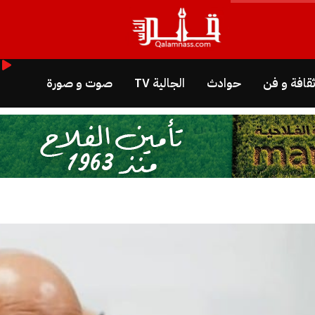
قافة و فن
حوادث
الجالية TV
صوت و صورة