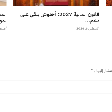
قانون المالية 2027: أخنوش يبقي على
الم
دعم...
لمو
أغسطس 6, 2026
أغسطس 6,
شار إليها بـ
*