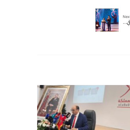
Next
 في…