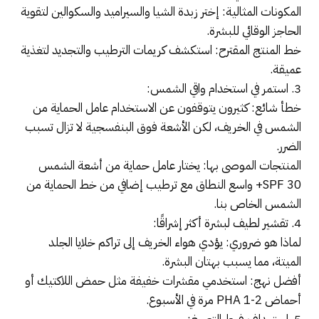
المكونات المثالية: إختر زبدة الشيا والسيراميد والسكوالين لتقوية
الحاجز الوقائي للبشرة.
خط المنتج المقترح: استكشف كريمات الترطيب والتجديد لتغذية
عميقة.
3. استمر في استخدام واقي الشمس:
خطأ شائع: كثيرون يتوقفون عن الاستخدام عامل الحماية من
الشمس في الخريف، لكن الأشعة فوق البنفسجية لا تزال تسبب
الضرر.
المنتجات الموصى بها: يختار عامل حماية من أشعة الشمس
SPF 30+ واسع النطاق مع ترطيب إضافي من خط الحماية من
الشمس الخاص بنا.
4. تقشير لطيف لبشرة أكثر إشراقًا:
لماذا هو ضروري: يؤدي هواء الخريف إلى تراكم خلايا الجلد
الميتة، مما يسبب بهتان البشرة.
أفضل نهج: استخدمي مقشرات خفيفة مثل حمض اللاكتيك أو
أحماض PHA 1-2 مرة في الأسبوع.