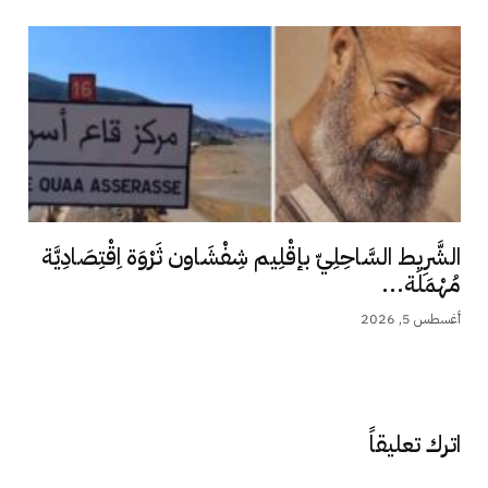
الشَّرِيط السَّاحِلِيّ بإقْلِيم شِفْشَاون ثَرْوَة اِقْتِصَادِيَّة
مُهْمَلَة...
أغسطس 5, 2026
اترك تعليقاً