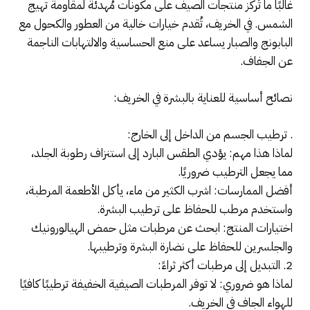
غالبًا ما تُركز منتجات الصيف على مكونات مُهدئة لمقاومة تهيج
الشمس. في الخريف، تُقدم خيارات خالية من العطور والكحول مع
البابونج والصبار يساعد على منع الحساسية والالتهابات الناجمة
عن الجفاف.
نصائح أساسية للعناية بالبشرة في الخريف:
. ترطيب الجسم من الداخل إلى الخارج:
لماذا هذا مهم: يؤدي الطقس البارد إلى استنزاف رطوبة الجلد،
مما يجعل الترطيب ضروريًا.
أفضل الممارسات: اشرب الكثير من ماء، يأكل الأطعمة المرطبة،
واستخدم مرطب للحفاظ على ترطيب البشرة.
اختيارات المنتج: ابحث عن مرطبات مثل حمض الهيالورونيك
والجلسرين للحفاظ على نضارة البشرة وترطيبها.
2. التبديل إلى مرطبات أكثر ثراءً:
لماذا هو ضروري: لا توفر المرطبات الصيفية الخفيفة ترطيبًا كافيًا
للهواء الجاف في الخريف.