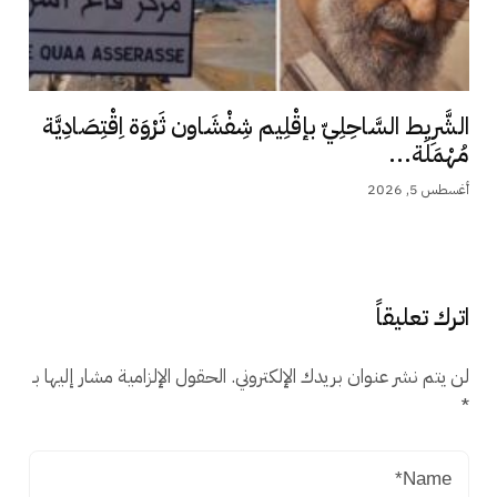
الشَّرِيط السَّاحِلِيّ بإقْلِيم شِفْشَاون ثَرْوَة اِقْتِصَادِيَّة
مُهْمَلَة...
أغسطس 5, 2026
اترك تعليقاً
لن يتم نشر عنوان بريدك الإلكتروني.
الحقول الإلزامية مشار إليها بـ
*