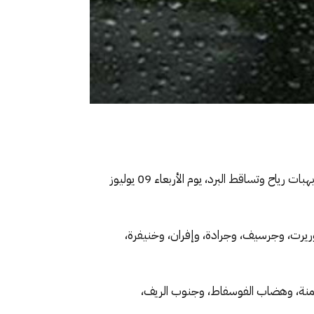
أفادت المديرية العامة للأرصاد الجوية بأنه من المرتقب، تسجيل زخات رعدية قوية (من 15 إلى 30 ملم) مصحوبة محليا بهبات رياح وتساقط البرد، يوم الأربعاء 09 يوليوز
وريرت، وجرسيف، وجرادة، وإفران، وخنيفرة،
رحامنة، وهضاب الفوسفاط، وجنوب الريف،