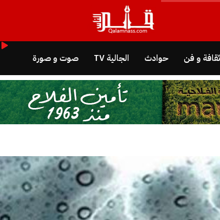
قافة و فن
حوادث
الجالية TV
صوت و صورة