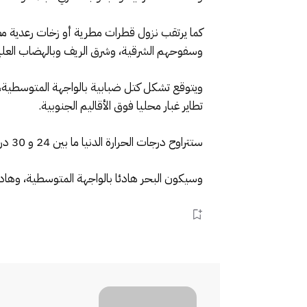
كما يرتقب نزول قطرات مطرية أو زخات رعدية مص
وسفوحهم الشرقية، وشرق الريف وبالهضاب العليا
ويتوقع تشكل كتل ضبابية بالواجهة المتوسطية، 
تطاير غبار محليا فوق الأقاليم الجنوبية.
ستتراوح درجات الحرارة الدنيا ما بين 24 و 30 درجة مائوية بالجنوب- الشرقي، وما بين 17 و 23 درجة بالأطلس، وستكون ما بين 19 و 25 درجة بباقي الأرجاء الأخرى.
وسيكون البحر هادئا بالواجهة المتوسطية، وهادئا