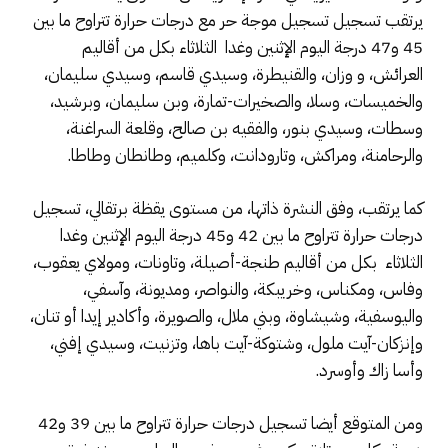
يرتقب تسجيل تسجيل موجة حر مع درجات حرارة تتراوح ما بين
45 و47 درجة اليوم الإثنين وغدا الثلاثاء بكل من أقاليم
العرائش، و وزان، والقنيطرة، وسيدي قاسم، وسيدي سليمان،
والخميسات، وسلا، والصخيرات-تمارة، وبن سليمان، وبرشيد،
وسطات، وسيدي بنور، والفقيه بن صالح، وقلعة السراغنة،
والرحامنة، ومراكش، وتارودانت، وكلميم، وطانطان وطاطا.
كما يرتقب، وفق النشرة ذاتها، من مستوى يقظة برتقالي، تسجيل
درجات حرارة تتراوح ما بين 42 و45 درجة اليوم الإثنين وغدا
الثلاثاء بكل من أقاليم طنجة-أصيلة، وتاونات، ومولاي يعقوب،
وفاس، ومكناس، وخريبكة، والنواصر، ومديونة، وآسفي،
واليوسفية، وشيشاوة، وبني ملال، والصويرة، وأكادير إيدا أو تنان،
وإنزكان-آيت ملول، وشتوكة-آيت باها، وتزنيت، وسيدي إفني،
وأسا زاك وأوسرد.
ومن المتوقع أيضا تسجيل درجات حرارة تتراوح ما بين 39 و42