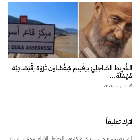
الشَّرِيط السَّاحِلِيّ بإقْلِيم شِفْشَاون ثَرْوَة اِقْتِصَادِيَّة
مُهْمَلَة...
أغسطس 5, 2026
اترك تعليقاً
لن يتم نشر عنوان بريدك الإلكتروني.
الحقول الإلزامية مشار إليها بـ