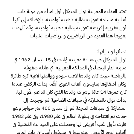
تعتبر العداءة المغربية نوال المتوكل أول امرأة من دولة ذات
أغلبية مسلمة تفوز بميدالية ذهبية أولمبية، بالإضافة إلى أنها
أول مغربية إفريقية تفوز بميدالية ذهبية أولمبية، وقد ألهمت
بفوزها هذا العديد من الرياضيين والرياضيات الشباب.
نشأتها وبداياتها:
نوال المتوكل هي عداءة مغربية وُلدت في 15 نيسان 1962 في
مدينة الدار البيضاء في المملكة المغربية، في عائلة شغوفة
بالرياضة حيث كان والدها لاعب جودو ووالدتها لاعبة كرة طائرة
وكان أشقاؤها يمارسون ألعاب القوى أيضًا، بدأت الركض عندما
كان عمرها 14 عامًا بإشراف والدها الذي كان الداعم الأول لها،
بدأت نوال بالمشاركة في سباقات الضاحية ثم توجهت إلى
المشاركة في سباقات السرعة ثم إلى سباق 400 متر حواجز وهو
حدث تم افتتاحه في بطولة العالم في عام 1980، وفي عام 1983
فازت بأول لقب أفريقي لها وحصلت على الميدالية الذهبية في
ألعاب البحر الأبيض المتوسط ​​في مسقط رأسها في ذات العام.