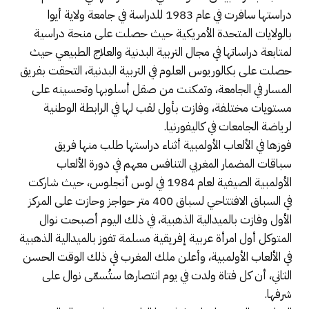
دراستها سافرت في عام 1983 للدراسة في جامعة ولاية أيوا
بالولايات المتحدة الأمريكية حيث حصلت على منحة دراسية
لمتابعة دراساتها في مجال التربية البدنية والعلاج الطبيعي حيث
حصلت على بكالوريوس العلوم في التربية البدنية، التحقت بفريق
المسار في الجامعة، وتمكنت من صقل أسلوبها وتحسينه على
مستويات مختلفة، وفازت بأول لقب لها في الرابطة الوطنية
لرياضة الجامعات في كاليفورنيا.
فوزها في الألعاب الأولمبية أثناء دراستها طلب منها فريق
سباقات المضمار المغربي التنافس معهم في دورة الألعاب
الأولمبية الصيفية لعام 1984 في لوس أنجلوس، حيث شاركت
في السباق الافتتاحي لسباق 400 متر حواجز وحازت على المركز
الأول وفازت بالميدالية الذهبية، في ذلك اليوم أصبحت نوال
المتوكل أول امرأة عربية إفريقية مسلمة تفوز بالميدالية الذهبية
في الألعاب الأولمبية، وأعلن ملك المغرب في ذلك الوقت الحسن
الثاني، أن كل فتاة ولدت في يوم انتصارها ستُسمّى نوال على
شرفها.