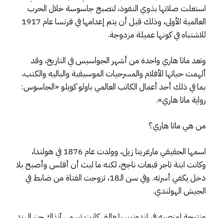
استغلت صلاتها بذوي النفوذ، لتصبح جاسوسة خلال الحرب
العالمية الأولى، وذلك قبل أن يتم إعدامها في فرنسا عام 1917
للاشتباه في كونها عميلة مزدوجة.
وتعد ماتا هاري واحدة من أشهر الجواسيس في التاريخ، وقد
ألهمت حياتها الأفلام والمسرحيات الموسيقية والباليه والكتب،
بما في ذلك أحد أعمال الكاتب العالمي باولو كويلو «الجاسوس:
رواية ماتا هاري».
من هي ماتا هاري؟
اسمها الحقيقي مارغريتا زيل، وولدت عام 1876 في هولندا،
وكانت ابنة تاجر قبعات ناجح، لكنه ما لبث أن أفلس وأصبح بلا
دخل يكفي أسرته. وفي سن الـ18، تزوجت الفتاة من ضابط في
الجيش الهولندي.
ونتيجة لمنصبه في إندونيسيا «التي كانت تسمى آنذاك جزر الهند