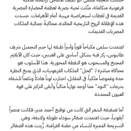
فرعونية متكاملة، مثّلت تحية بصرية لعظمة الحضارة المصرية
القديمة في لقطات استعراضية مهيبة أمام الأهرامات. جسدت
هذه الإطلالة الروح التاريخية الخالدة، محاكيةً جمالية الملكات
المصريات القديمات.
اعتمدت سلمى مكياجاً قوياً وآسراً طبقه لها خبير التجميل شريف
طانيوس، ركز فيه بشكل أساسي على العينين، حيث كان الآيلاينر
المجنح والمسحوب هو النقطة المحورية. هذا الأسلوب هو
محاكاة مباشرة لـ “كحل” الملكات الفرعونيات، الذي يمنح النظرة
حدة وغموضاً ملكياً. في المقابل، اختارت لوناً هادئاً وناعماً للشفاه
بدرجات “النود” مما أوجد توازناً مثالياً وأبقى التركيز على قوة
العيون المحددة.
أما تصفيفة الشعر التي كانت من توقيع أحمد منير، فكانت عنصراً
أيقونياً، حيث اعتمدت ضفائر سوداء طويلة وكثيفة، وهي
التسريحة المميزة للنساء من حقبة الفراعنة. زُينت هذه الضفائر