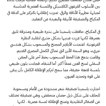
بين الأسلوب الفرعوني الكلاسيكي واللمسة العصرية المناسبة
لجيلها، مظهرةً الأناقة والرقي. تميزت إطلالتها بالتركيز على الدقة في
المكياج والتصفيفة الأنيقة والبعيدة عن التعقيد.
في المكياج، حافظت ياسمينا على بشرة طبيعية ومشرقة تليق
بعمرها، لكنها عززت عينيها بشكل جذري لتقليد النظرة
الفرعونية. اعتمدت الآيلاينر المجنح والمسحوب بشكل هندسي
جريء، وهو السمة الأبرز التي تحاكي الكحل المصري القديم.
وقامت بدمج هذا الخط المسحوب بخط آخر على الجفن
السفلي لمنح العين عمقاً أكبر. أما الشفاه، فجاءت بلون طبيعي
بلمسة لامعة خفيفة، مما سمح لتركيز الإطلالة الكامل بأن يبقى
على قوة وتحديد العيون.
اختارت ياسمينا تصفيفة شعر مشدودة من الأمام ومسحوبة
للخلف على شكل ذيل حصان منخفض، وهي تصفيفة تختلف
عن الضفائر التقليدية وتمنح الإطلالة لمسة عصرية . لكنها