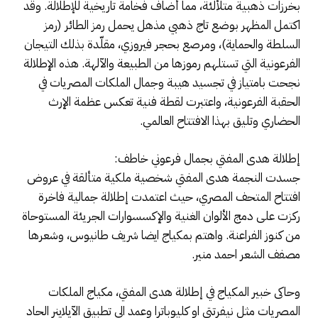
بخرزات ذهبية متلألئة، مما أضاف فخامة تاريخية للإطلالة. وقد
اكتمل المظهر بوضع تاج ذهبي مذهل يحمل رمز الطائر (رمز
السلطة والحماية)، ومرصع بحجر فيروزي، مقلّدة بذلك التيجان
الفرعونية التي تستلهم رموزها من الطبيعة والآلهة. هذه الإطلالة
نجحت بامتياز في تجسيد هيبة وجمال الملكات المصريات في
الحقبة الفرعونية، واعتبرت لقطة فنية تعكس عظمة الإرث
الحضاري وتليق بهذا الافتتاح العالمي.
إطلالة هدى المفتي بجمال فرعوني خاطف:
جسدت النجمة هدى المفتي شخصية ملكية متألقة في عروض
افتتاح المتحف المصري، حيث اعتمدت إطلالة جمالية فاخرة
ركزت على دمج الألوان الغنية والإكسسوارات الجريئة المستوحاة
من كنوز الفراعنة. واهتم بمكياج ايضا شريف طانيوس، وشعرها
مصفف الشعر احمد منير.
وحاكى خبير المكياج في إطلالة هدى المفتي، مكياج الملكات
المصريات مثل نيفرتتي او كليوباترا وعمد الى تطبيق الآيلاينر الحاد