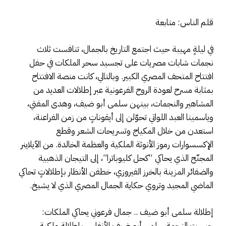
قلم الناس: متابعة
في ليلةٍ مهيبة حيث اجتمع التاريخ بالجمال، تنافست ثلاث
نجمات شابات مصريات على تجسيد سحر الملكات في حفل
افتتاح المتحف المصري الكبير. وبالتالي، كانت منصة الافتتاح
بمثابة مسرح لعودة الروح الفرعونية عبر إطلالات العديد من
المشاهير والنجمات، بينهن سلمى أبو ضيف، وهدى المفتي،
وياسمينا العبد اللواتي تحوّلن إلى أيقوناتٍ من زمن الفراعنة،
استعدن من خلال المكياج وتسريحات الشعر وقطع
الإكسسوارات رموز الأنوثة الملكية والعظمة الخالدة. من الآيلاينر
المجنّح الذي يحاكي “كحل كليوباترا”، إلى التيجان الذهبية
والضفائر المزينة بالخرز الفيروزي، خطفن الأنظار بإطلالاتٍ تحاكي
الماضي المجيد وتروي حكاية الجمال المصري الذي لا يشيخ.
إطلالة سلمى أبو ضيف .. جمال فرعوني يحاكي الملكات:
حبست النجمة سلمى أبو ضيف الأنفاس بإطلالة ملكية