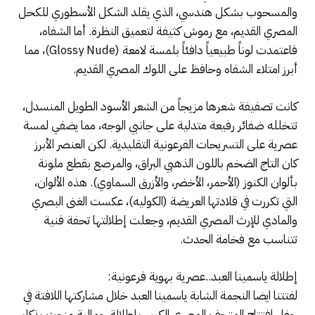
والمسحوب بشكل هندسي، الذي يقلد الشكل الأسطوري للكحل
المصري القديم، مع رموش كثيفة لتعميق النظرة. أما الشفاه،
فاعتمدت لوناً طبيعياً دافئاً بلمسة لامعة (Glossy Nude)، مما
أبرز امتلاء الشفاه وحافظ على اللوك المصري القديم.
كانت تصفيفة شعرها مزيجاً من الشعر الأسود الطويل المنسدل،
تتخلله ضفائر رفيعة متدلية على جانبي الوجه، مما يضفي لمسة
عصرية على التسريحات الفرعونية التقليدية. لكن العنصر الأبرز
كان التاج الضخم باللون الذهبي البراق، والمرصع بقطع ملونة
بألوان الكنوز (الأحمر، الأخضر، والأزرق السماوي). هذه الألوان،
التي تكررت في قلادتها العريضة (الكوليه)، عكست الغنى البصري
والمادي للإرث المصري القديم، وجعلت إطلالتها تحفة فنية
تتناسب مع فخامة الحدث.
إطلالة ياسمينا العبد..عصرية بهوية فرعونية:
لفتتنا ايضا النجمة الشابة ياسمينا العبد خلال مشاركتها اللافتة في
حفل افتتاح المتحف المصري الكبير، بإطلالة جمالية مزجت بذكاء