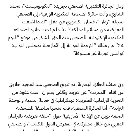
ونال الجائزة التقديرية الصحفي بجريدة “ليكونوميست”، محمد
الشاوي، وآلت جائزة الصحافة المكتوبة الورقية، إلى الصحفي
بمجلة “زمان”، غسان الكشوري عن مقال “لماذا اختفت
المعارضة من دساتير المملكة؟”، فيما م نحت جائزة الصحافة
المكتوبة الإلكترونية، للصحفي عبد الحق بلشكر من موقع “اليوم
24” عن مقاله “الترجمة الفورية إلى الأمازيغية بمجلس النواب:
كواليس تجربة غير مسبوقة”.
وفي صنف الجائزة البصرية، تم تتويج الصحفي عبد المجيد حلاوي
من قناة “المغربية” عن شريط وثائقي بعنوان “ستة عقود من
التجربة البرلمانية المغربية: ديمقراطية في خدمة التنمية والوحدة
الترابية”، أما الجائزة السمعية، فتم منحها مناصفة للصحفية
النجمة بوبل عن الإذاعة الأمازيغية حول “حلقة تعريفية بالبرلمان
المغربي من خلال مشاركته في المعرض الدولي للكتاب”، والصحفي