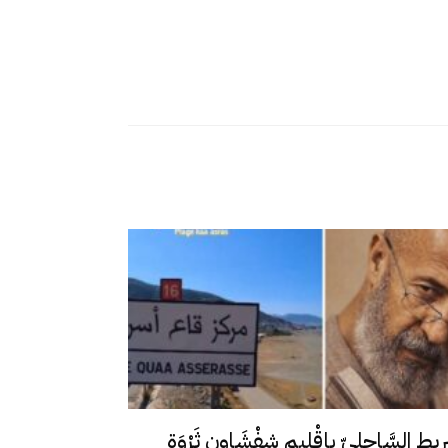
رِيط السَّاحِلِيّ بإقْلِيم شِفْشَاون ثَرْوَة