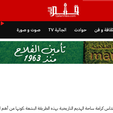
قافة و فن
حوادث
الجالية TV
صوت و صورة
س كرامة ساحة الهديم التاريخية بهذه الطريقة البشعة ،كونها من أهم المو