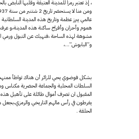
، إذ تعتبر رمزا للمدينة العتيقة وقلبها النابض ب
عالمي يبرز عظمة وتاريخ هذه المدينة السلطانية 
هموم وأحزان وأفراح ساكنة هذه المدينة،و عرفت
مشوهة لهذه الساحة ،فنهيك عن التبول ورمي الا
و”البابوش”…،
بشكل فوضوي يحي للزائر أن هناك تواطأ ممنهجا عل
السلطات المحلية والجماعة الحضرية مكناس ومدير
المقبول ان تصرف أموال طائلة على تأهيل هذه ال
يفرطون في رأس مالهم التاريخي والرمزي،بجعل ه
الحلقة .