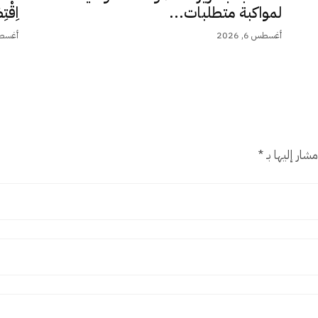
لمواكبة متطلبات...
اِقْت
أغسطس 6, 2026
أغسطس 5,
شار إليها بـ
*