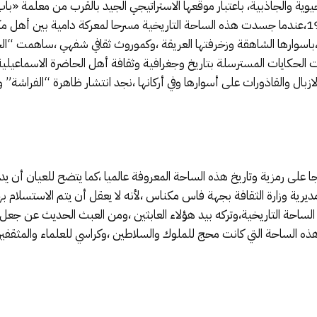
الحيوية والجاذبية، باعتبار موقعها الاستراتيجي الجيد بالقرب من معلمة «ب
ومن منا لا يستحضر تاريخ 2 شتنبر من سنة 1937،عندما جسدت هذه الساحة التاريخية مسرحا لمعركة
،باسوارها الشاهقة وزخرفتها العريقة ،وكموروث ثقافي شفهي ،ساهمت “الحلق
 الحكايات المسترسلة بتاريخ وجغرافية وثقافة أهل الحاضرة الاسماعيلي
زبال والقاذورات على أسوارها وفي أركانها ،نجد انتشار ظاهرة “الفراش
ى رمزية وتاريخ هذه الساحة المعروفة عالميا ،كما يتضح للعيان أن يد ال
ية وزارة الثقافة بجهة فاس مكناس ،لأنه لا يعقل أن يتم الاستسلام بهذ
ساحة التاريخية،وتركه بيد هؤلاء العابثين ،ومن العبث الحديث عن جعل 
ذه الساحة التي كانت محج للملوك والسلاطين ،وكراسي للعلماء والمثقفي