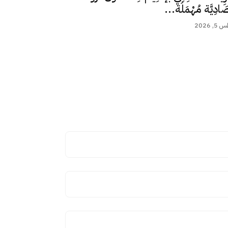
ِصَادِيَّة مُهْمَلَة...
 2026