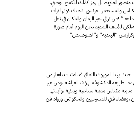
اب منصور العلج»، بل رمزا كذلك للكفاح الوطني،
 دامية بين أهل مكناس والمستعمر الفرنسي ،ناهيك كونها تراث
ة ” كفن تراثي ،عبر الزمان والمكان في نقل
ة،لكن للأسف الشديد نحن اليوم أمام صورة
ة” وكراريس “الهندية” و”الصوصيص”
عبث بهذا الموروث الثقافي قد امتدت بايعاز من
ه الطريقة المكشوفة لهؤلاء الفراشة ،ومن غير
مدينة مكناس مدينة سياحية وبيئية ،وأبنائها
ن ،وفضاء فني للمسرحيين والحكواتين ورواد فن