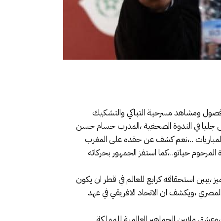
نصف نهاية كاس افريقيا المغرب 2025،يسدل الستار على اخر فصول ومشاهد مسرحية التباكي والتشكيك
امس جليا في الندوة الصحفية ،المدرب حسام حسن
المباريات ..،نعم كشف عن حقده على المغرب
لمرحوم حياتو..،كما استفز الجمهور بحركاته
ز ،يبين استحقاقه كرابع للعالم في قطر ان يكون
 الاعلام الجزائري والمصري ،ويكشف ان الاتحاد الافريقي في عهد
نائها وبناتها ،وعشق ملايين الجماهير العالمية للمملكة