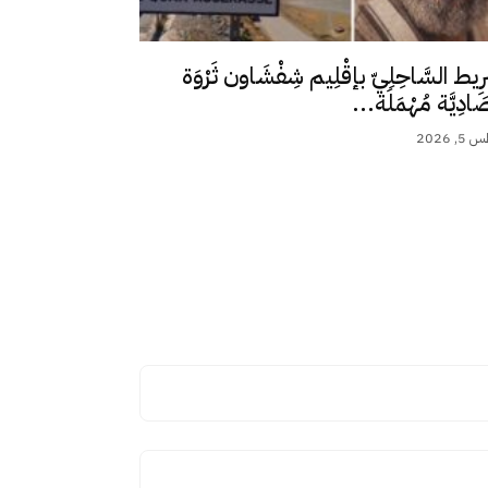
رِيط السَّاحِلِيّ بإقْلِيم شِفْشَاون ثَرْوَة
ِصَادِيَّة مُهْمَلَة...
 2026