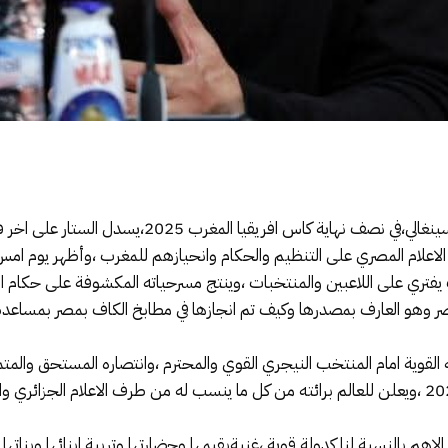
باقصاء المنتخب المصري من طرف المنتخب السينغالي،في 
 من الاعلام المصري على التنظيم والحكام وانحيازهم للمغرب ،وأظهر يوم 
يفتري على اللاعبين والمنتخبات ،وينتج مسرحياته المكشوفة على حكام 
مصر وهو العارف بمصدرها وكيف تم انجازها في مطابخ الكاف بمصر بمساعدة ا
القوية امام المنتخب النيجري القوي والمحترم ،وانتصاره المستحق والمتمي
احد اطراف النهائي المرتقب يوم الاحد 18 يناير 2026 ،ويعلن للعالم برائته من كل ما ينسب له من طرف
حلة التنظيم الكاف المغرب 2025 وهي الاهم بالنسبة لنا كدولة قوية ،غنيةبقيمها وحضارتها وتربية اب