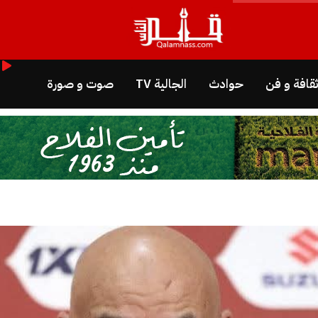
قافة و فن
حوادث
الجالية TV
صوت و صورة