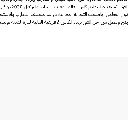
المغربية ،نجحنا في او
دول العظمى ،واضحت التجربة المغربية نبراسا لمختلف التجارب والاستحقاق
نبدع ونعمل من اجل الفوز بهذه الكاس الافريقية الغالية للنرة الثانية ،ونس