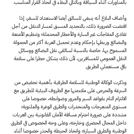
بالمناورات أثناء السياقة وبالتالي البطء في اتخاذ القرار المناسب.
وأضاف البلاغ أنه ينبغي للسائق أيضا الاستعداد للسفر، إذا
اقتضت الضرورة ذلك، بالتحديد المسبق لمسار التنقل من أجل
تفادي المفاجآت غير السارة والأخطار المحتملة؛ وتنظيم الأمتعة
والبضائع وربطها بإحكام وعدم تحميل العربة أكثر من الحمولة
المسموح بها، خاصة بالنسبة لسائقي نقل البضائع ووسائل
النقل العمومي للمسافرين، لأن ذلك يشكل خطرا على سلامة
باقي مستعملي الطريق.
وذكرت الوكالة الوطنية للسلامة الطرقية بأهمية تخفيض من
السرعة والحرص على ملاءمتها مع الظروف البيئية للطريق مع
الالتزام التام بقواعد السير والمرور وضوابطه، خصوصا على
مستوى المنعرجات والمنحدرات والطرق الوعرة والملتوية؛
مشددة على ضرورة احترام مسافة الأمان القانونية بين العربات
داخل المجال الحضري وخارجه، وعلى وجه الخصوص في الطرق
الوطنية والطرق السيارة؛ واتخاذ الحيطة والحذر خصوصا أثناء