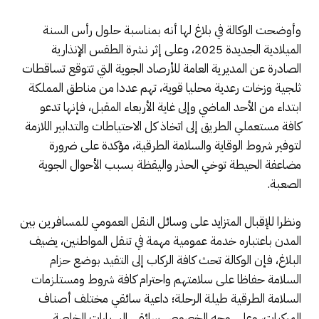
وأوضحت الوكالة في بلاغ لها أنه بمناسبة حلول رأس السنة
الميلادية الجديدة 2025، وعلى إثر نشرة الطقس الإنذارية
الصادرة عن المديرية العامة للأرصاد الجوية التي تتوقع تساقطات
ثلجية وزخات رعدية محليا قوية، تهم عددا من مناطق المملكة
ابتداء من الأحد الماضي وإلى غاية الأربعاء المقبل، فإنها تدعو
كافة مستعملي الطريق إلى اتخاذ كل الاحتياطات والتدابير اللازمة
لتوفير شروط الوقاية والسلامة الطرقية، مؤكدة على ضرورة
مضاعفة الحيطة توخي الحذر واليقظة بسبب الأحوال الجوية
الصعبة.
ونظرا للإقبال المتزايد على وسائل النقل العمومي للمسافرين بين
المدن باعتباره خدمة عمومية مهمة في تنقل المواطنين، يضيف
البلاغ، فإن الوكالة تحث كافة الركاب إلى التقيد بوضع حزام
السلامة حفاظا على سلامتهم واحترام كافة شروط ومستلزمات
السلامة الطرقية طيلة الرحلة؛ داعية سائقي مختلف أصناف
المركبات، وعلى وجه الخصوص سائقي السيارات الخاصة