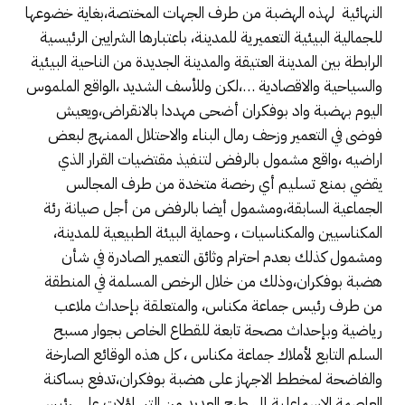
النهائية لهذه الهضبة من طرف الجهات المختصة،بغاية خضوعها
للجمالية البيئية التعميرية للمدينة، باعتبارها الشرايين الرئيسية
الرابطة بين المدينة العتيقة والمدينة الجديدة من الناحية البيئية
والسياحية والاقصادية …،لكن وللأسف الشديد ،الواقع الملموس
اليوم بهضبة واد بوفكران أضحى مهددا بالانقراض،ويعيش
فوضى في التعمير وزحف رمال البناء والاحتلال الممنهج لبعض
اراضيه ،واقع مشمول بالرفض لتنفيذ مقتضيات القرار الذي
يقضي بمنع تسليم أي رخصة متخدة من طرف المجالس
الجماعية السابقة،ومشمول أيضا بالرفض من أجل صيانة رئة
المكناسيين والمكناسيات ، وحماية البيئة الطبيعية للمدينة،
ومشمول كذلك بعدم احترام وثائق التعمير الصادرة في شأن
هضبة بوفكران،وذلك من خلال الرخص المسلمة في المنطقة
من طرف رئيس جماعة مكناس، والمتعلقة بإحداث ملاعب
رياضية وبإحداث مصحة تابعة للقطاع الخاص بجوار مسبح
السلم التابع لأملاك جماعة مكناس ، كل هذه الوقائع الصارخة
والفاضحة لمخطط الاجهاز على هضبة بوفكران،تدفع بساكنة
العاصمة الاسماعلية إلى طرح العديد من التساؤلات على رئيس