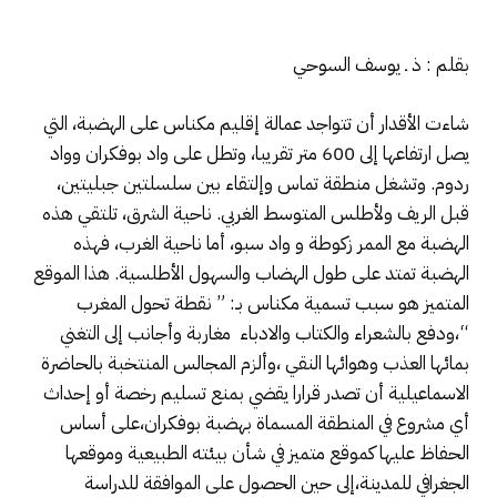
بقلم : ذ ـ يوسف السوحي
شاءت الأقدار أن تتواجد عمالة إقليم مكناس على الهضبة، التي
يصل ارتفاعها إلى 600 متر تقريبا، وتطل على واد بوفكران وواد
ردوم. وتشغل منطقة تماس وإلتقاء بين سلسلتين جبليتين،
قبل الريف ولأطلس المتوسط الغربي. ناحية الشرق، تلتقي هذه
الهضبة مع الممر زكوطة و واد سبو، أما ناحية الغرب، فهذه
الهضبة تمتد على طول الهضاب والسهول الأطلسية. هذا الموقع
المتميز هو سبب تسمية مكناس بـ: ” نقطة تحول المغرب
“،ودفع بالشعراء والكتاب والادباء مغاربة وأجانب إلى التغني
بمائها العذب وهوائها النقي ،وألزم المجالس المنتخبة بالحاضرة
الاسماعيلية أن تصدر قرارا يقضي بمنع تسليم رخصة أو إحداث
أي مشروع في المنطقة المسماة بهضبة بوفكران،على أساس
الحفاظ عليها كموقع متميز في شأن بيئته الطبيعية وموقعها
الجغرافي للمدينة،إلى حين الحصول على الموافقة للدراسة