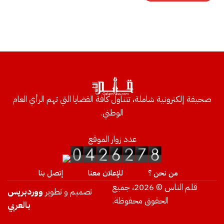
صحيفة إلكترونية شاملة، تتناول كافة القضايا التي تهم الرأي العام
الوطني.
عدد زوار الموقع
من نحن ؟
للإعلان معنا
إتصل بنا
قلم الناس © 2026، جميع
تصميم و تطوير
ووردبريس
الحقوق محفوظة.
بالعربي