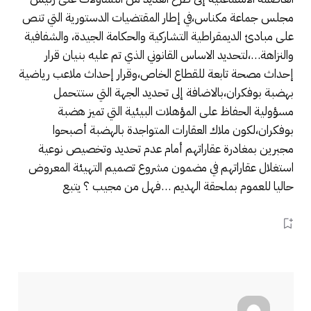
مجلس جماعة مكناس،في إطار المقتضيات الدستورية التي تنص
على مبادئ الديمقراطية التشاركية والحكامة الجيدة، والشفافية
والنزاهة…،لتحديد الاساس القانوني الذي تم عليه بنيان قرار
إحداث مصحة تابعة للقطاع الخاص،وقرار إحداث ملاعب رياضية
بهضبة بوفكران،بالاضافة إلى تحديد الجهة التي ستتحمل
مسؤولية الحفاظ على المؤهلات البيئية التي تميز هضبة
بوفكران،لكون ملاك العقارات المتواجدة بالهضبة أصبحوا
مجبرين بمغادرة عقاراتهم أمام عدم تحديد وتخصيص نوعية
استغلال عقاراتهم في مضمون مشروع تصميم التهيئة المعروض
حاليا للعموم بملحقة الهديم …فهل من مجيب ؟ يتبع