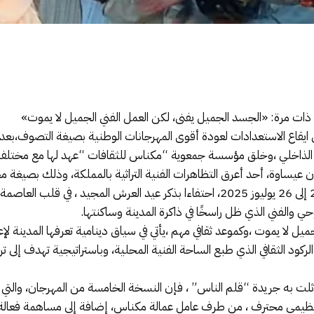
ذات مرة: «الجسد الجميل يفنى، لكن العمل الفني الجميل لا يموت»
 ايقاع الاستعدادات لعودة أقوى المهرجانات الوطنية بصيغة التصوف،بع
الذاخلي ،وخلق مؤسسة جمعوية “مكناس للثقافات “عهد لها مع مختلف الش
ساوة، أحد أعرق التظاهرات الفنية التراثية بالمملكة، وذلك بصيغة مجد
وستنظم هذه الدورة خلال الفترة الممتدة من 23 إلى 26 يوليوز 2025، احتفاءا بذكر عيد
روحي والفني الذي ظل راسخًا في ذاكرة المدينة وساكنتها.
 يموت ،وكموعد ثقافي مهم ،يأتي في سياق دينامية تعرفها المدينة لإعادة ا
ود الثقافي الذي طبع الساحة الفنية المحلية، وباستراتيجية تهدف إلى 
 به جريدة “قلم الناس” ، فإن النسخة الخامسة من المهرجان، والتي ت
نظيمي محترف ، من طرف عامل عمالة مكناس، إضافة إلى مساهمة فعالة 