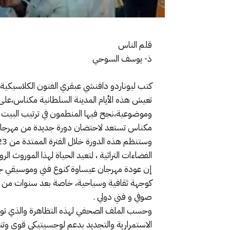
قلم الناس
ذ- يوسف السوحي
كتب ليوناردو دافنشي عبقري الفنون الكلاسيكية 
تعيش هذه الأيام المدينة السلطانية مكناس،على
وموضوعية،نجح فيها المنطمون في ترتيب البيت 
مكناس تستعد لاحتضان دورة جديدة من مهرجان عي
الفضاءات التراثية ، لتعيد الحياة لهذا الموروث ال
إن عودة مهرجان عيساوة كنوع فني وموسيقي جميل لا
كوجهة ثقافية وسياحية، خاصة بعد سنوات من الرك
صوفي و فني دولي .
وحسب الملف الصحفي لهذه التظاهرة والذي توثلت
الاستمرارية والتجديد بدعم لوجسيتيكي قوي وت