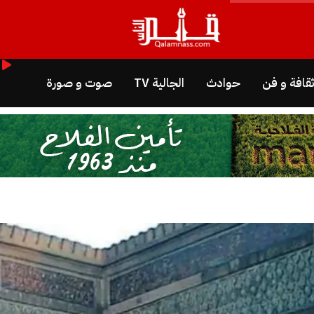
قافة و فن
حوادث
الجالية TV
صوت و صورة