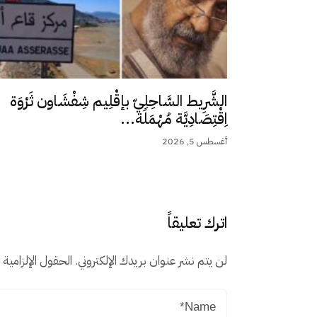
الشَّرِيط السَّاحِلِيّ بإقْلِيم شِفْشَاون ثَرْوَة
اِقْتِصَادِيَّة مُهْمَلَة...
أغسطس 5, 2026
اترك تعليقاً
لن يتم نشر عنوان بريدك الإلكتروني.
الحقول الإلزامية م