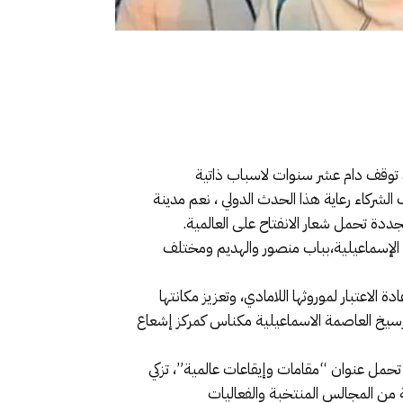
د توقف دام عشر سنوات لاسباب ذاتية
ركاء رعاية هذا الحدث الدولي ، نعم مدينة
دة تحمل شعار الانفتاح على العالمية.
 العرش المجيد ، في قلب العاصمة الإسماعيلية،بباب منصور والهديم ومختلف
لاعتبار لموروثها اللامادي، وتعزيز مكانتها
ترسيخ العاصمة الاسماعيلية مكناس كمركز إشعاع
حمل عنوان “مقامات وإيقاعات عالمية”، تزكي
من المجالس المنتخبة والفعاليات