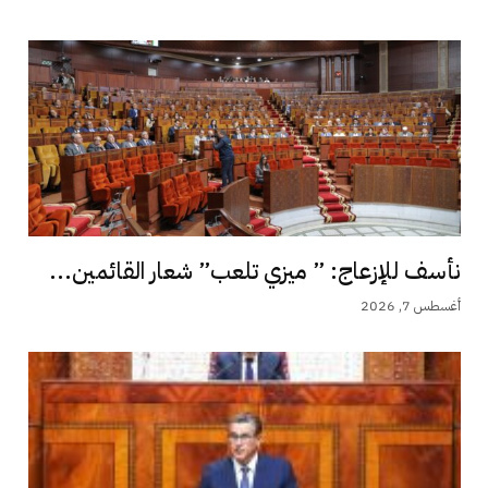
نأسف للإزعاج: ” ميزي تلعب” شعار القائمين...
أغسطس 7, 2026