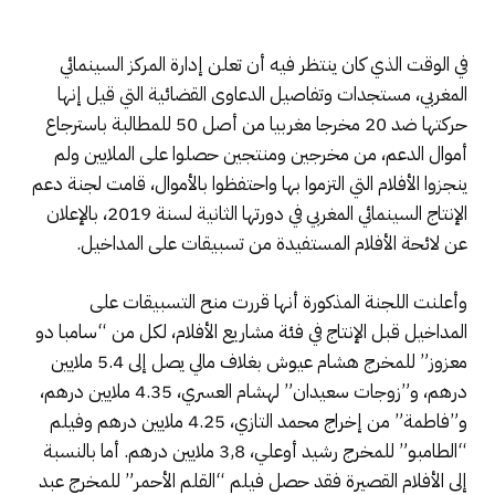
في الوقت الذي كان ينتظر فيه أن تعلن إدارة المركز السينمائي
المغربي، مستجدات وتفاصيل الدعاوى القضائية التي قيل إنها
حركتها ضد 20 مخرجا مغربيا من أصل 50 للمطالبة باسترجاع
أموال الدعم، من مخرجين ومنتجين حصلوا على الملايين ولم
ينجزوا الأفلام التي التزموا بها واحتفظوا بالأموال، قامت لجنة دعم
الإنتاج السينمائي المغربي في دورتها الثانية لسنة 2019، بالإعلان
عن لائحة الأفلام المستفيدة من تسبيقات على المداخيل.
وأعلنت اللجنة المذكورة أنها قررت منح التسبيقات على
المداخيل قبل الإنتاج في فئة مشاريع الأفلام، لكل من “سامبا دو
معزوز” للمخرج هشام عيوش بغلاف مالي يصل إلى 5.4 ملايين
درهم، و”زوجات سعيدان” لهشام العسري، 4.35 ملايين درهم،
و”فاطمة” من إخراج محمد التازي، 4.25 ملايين درهم وفيلم
“الطامبو” للمخرج رشيد أوعلي، 3,8 ملايين درهم. أما بالنسبة
إلى الأفلام القصيرة فقد حصل فيلم “القلم الأحمر” للمخرج عبد