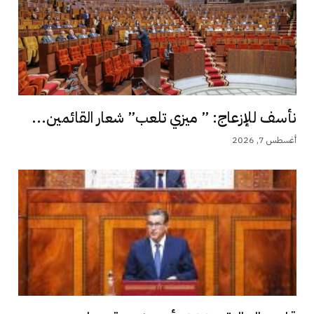
نأسف للإزعاج: ” ميزي تلعب” شعار القائمين...
أغسطس 7, 2026