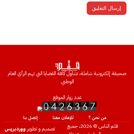
صحيفة إلكترونية شاملة، تتناول كافة القضايا التي تهم الرأي العام
الوطني.
عدد زوار الموقع
من نحن ؟
للإعلان معنا
إتصل بنا
قلم الناس © 2026، جميع
تصميم و تطوير
ووردبريس