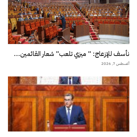
نأسف للإزعاج: ” ميزي تلعب” شعار القائمين...
أغسطس 7, 2026