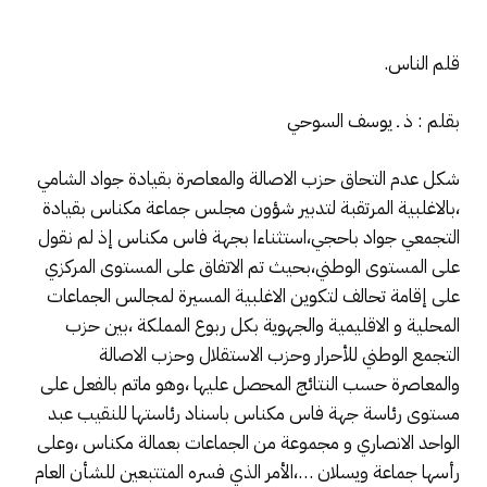
قلم الناس.
بقلم : ذ ـ يوسف السوحي
شكل عدم التحاق حزب الاصالة والمعاصرة بقيادة جواد الشامي
،بالاغلبية المرتقبة لتدبير شؤون مجلس جماعة مكناس بقيادة
التجمعي جواد باحجي،استثناءا بجهة فاس مكناس إذ لم نقول
على المستوى الوطني،بحيث تم الاتفاق على المستوى المركزي
على إقامة تحالف لتكوين الاغلبية المسيرة لمجالس الجماعات
المحلية و الاقليمية والجهوية بكل ربوع المملكة ،بين حزب
التجمع الوطني للأحرار وحزب الاستقلال وحزب الاصالة
والمعاصرة حسب النتائج المحصل عليها ،وهو ماتم بالفعل على
مستوى رئاسة جهة فاس مكناس باسناد رئاستها للنقيب عبد
الواحد الانصاري و مجموعة من الجماعات بعمالة مكناس ،وعلى
رأسها جماعة ويسلان …،الأمر الذي فسره المتتبعين للشأن العام