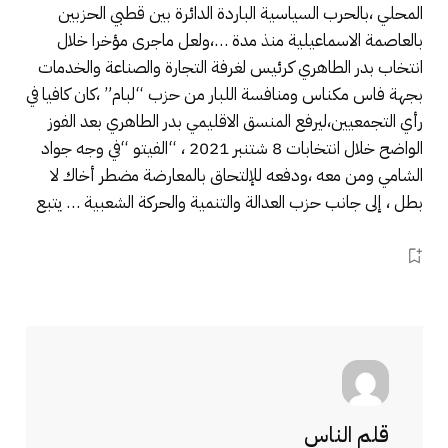
المحلي ،بالحرب السياسية الباردة الدائرة بين قطبي الحزبين
بالعاصمة الاسماعيلية منذ مدة …،ولعل ماجرى مؤخرا خلال
انتخاب بدر الطاهري كرئيس لغرفة التجارة والصناعة والخدمات
بجهة فاس مكناس ومنافسة اللبار من حزب “لبام” ،كان كافيا في
رأي التجمعيين،ليرفع المنسق الاقليمي بدر الطاهري بعد الفوز
الواضح خلال انتخابات 8 شتنبر 2021 ، “الفيتو “في وجه جواد
الشامي ومن معه ،ودفعه للإلتحاق بالمعارضة مضطر أخاك لا
بطل ، إلى جانب حزب العدالة والتنمية والحركة الشعبية … يتبع
قلم الناس