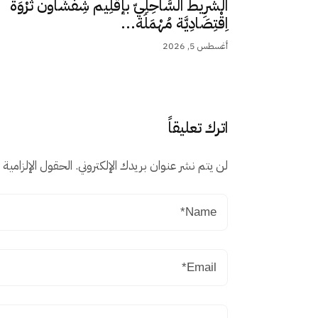
الشَّرِيط السَّاحِلِيّ بإقْلِيم شِفْشَاون ثَرْوَة
اِقْتِصَادِيَّة مُهْمَلَة...
أغسطس 5, 2026
اترك تعليقاً
لن يتم نشر عنوان بريدك الإلكتروني.
الحقول الإلزامية م