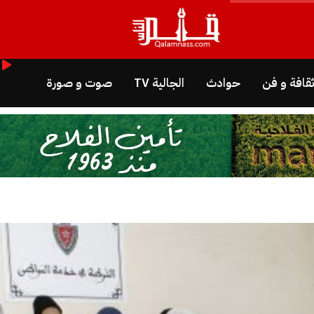
قافة و فن
حوادث
الجالية TV
صوت و صورة