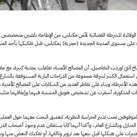
لولائية للشرطة القضائية لأمن مكناس، من الإطاحة بلصين متخصصين في سرق
صة على مستوى المدينة الجديدة (حمرية) بمكناس، قبل تفكيكها بأحد ال
ح التي اوردت التفاصيل، أن المصالح الأمنية، تفاعلت بجدية كبيرة، مع
ي استعمال الكسر لسرقة مجموعة من الدراجات النارية المستوقفة بالشار
ذه الأشرطة، وبناء على تقاطر العديد من الشكايات على المصالح الأمنية 
بات المذكورة، أسفرت عن تشخيص هويتي المشتبه فيهما وإيقافهما متلب
الموقوفين تحت تدبير الحراسة النظرية، لتعميق البحث معهما حول العمليات،
2 عملية سرقة من أمام المنازل وبالشارع العام ، وأكدا أنهما كانا يستغلان عدم وجود أصح
غييرات على هيكلها قبل بيعها بعد تزوير وثائقها، أو تفكيك البعض منها 