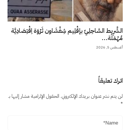
الشَّرِيط السَّاحِلِيّ بإقْلِيم شِفْشَاون ثَرْوَة اِقْتِصَادِيَّة
مُهْمَلَة...
أغسطس 5, 2026
اترك تعليقاً
لن يتم نشر عنوان بريدك الإلكتروني.
الحقول الإلزامية مشار إليها بـ
*