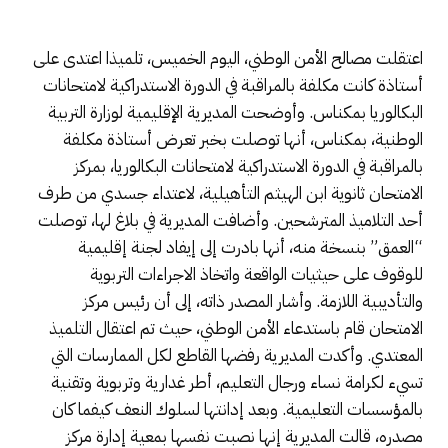
اعتقلت مصالح الأمن الوطني، اليوم الخميس، تلميذا اعتدى على
أستاذة كانت مكلفة بالمراقبة في الدورة الاستدراكية لامتحانات
البكالوريا بمكناس. وأوضحت المديرية الإقليمية لوزارة التربية
الوطنية، بمكناس، أنها توصلت بخبر تعرض أستاذة مكلفة
بالمراقبة في الدورة الاستدراكية لامتحانات البكالوريا، بمركز
الامتحان ثانوية ابن الهيثم التأهيلية، لاعتداء جسدي من طرف
أحد التلاميذ المترشحين. وأضافت المديرية في بلاغ لها، توصلت
“العمق” بنسخة منه، أنها بادرت إلى إيفاد لجنة إقليمية
للوقوف على حيثيات الواقعة واتخاذ الاجراءات التربوية
والتأديبية اللازمة. وأشار المصدر ذاته، إلى أن رئيس مركز
الامتحان قام باستدعاء الأمن الوطني، حيث تم اعتقال التلميذ
المعتدي. وأكدت المديرية رفضها القاطع لكل الممارسات التي
تسيء لكرامة نساء ورجال التعليم، أطر غدارية وتربوية وتقنية
بالمؤسسات التعليمية. وبعد إدانتها لسلوك النعف كيفما كان
مصدره، قالت المديرية إنها نصبت نفسها بمعية إدارة مركز