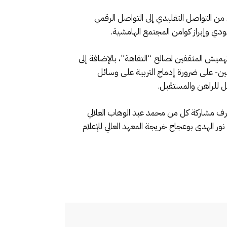
 من التواصل التقليدي إلى التواصل الرقمي
ودي وإبراز كوامن المجتمع الهامشية.
ميش المثقفين لصالح “التفاهة”، بالإضافة إلى
ين- على ضرورة إدماج التربية على وسائل
جيل للراهن والمستقبل.
للقاء المنظم من طرف مركز مدى بدار الثقافة المدينة القديمة بمدينة الدارالبيضاء يوم السبت 20 يوليوز 2019، عرف مشاركة كل من محمد عبد الوهاب العلالي
نور الهدى بوعجاج خريجة المعهد العالي للإعلام