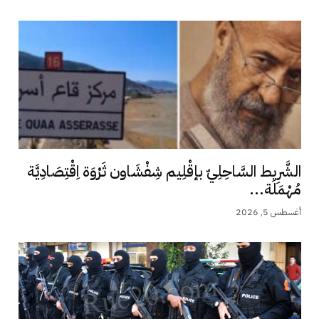
الشَّرِيط السَّاحِلِيّ بإقْلِيم شِفْشَاون ثَرْوَة اِقْتِصَادِيَّة
مُهْمَلَة...
أغسطس 5, 2026