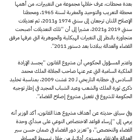
بعدة محطات، عرف خلالها مجموعة من التغييرات، من أهمها
محطة التعريب والتوحيد والمغربة لسنة 1965، ومحطتا
الإصلاح اللتان ترجعان إلى سنتي 1974 و2011، ثم تعديلات
سنتي 2019 و2021، مشيرا إلى أن “تلك التعديلات أصبحت
متجاوزة بالنظر إلى التغيرات الهيكلية والجوهرية التي عرفها مرفق
القضاء والعدالة ببلادنا بعد دستور 2011”.
واعتبر المسؤول الحكومي أن مشروع القانون “يجسد الإرادة
الملكية السامية التي عبر عنها صاحب الجلالة الملك محمد
السادس في خطابه التاريخي لـ 20 غشت 2009، بمناسبة تخليد
ذكرى ثورة الملك والشعب وعيد الشباب المجيد في إطار توجيه
الحكومة للشروع في تفعيل مشروع إصلاح القضاء”.
وفي سياق حديثه عن أهداف مشروع هذا القانون، أكد الوزير أنه
يرمي إلى “إرساء قواعد الاختصاص النوعي على مبدأي وحدة
القضاء والتخصص”، و”تعزيز دور القضاء في ضمان حسن سير
العدالة والارتقاء بمستوى أدائها، من خلال تبسيط المساطر