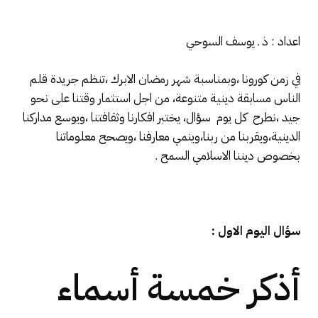
اعداد : ذ ـ يوسف السوحي
في زمن كورونا ،وبمناسبة شهر رمضان الابرك ،تنظم جريدة قلم
الناس مسابقة دينية متنوعة، من اجل استثمار وقتنا على نحو
جيد ،نطرح كل يوم سؤال، يختبر افكارنا وثقافتنا ،ويوسع مداركنا
الدينية،ويقربنا من ربنا،وينمي معارفنا ،ويصحح معلوماتنا
بخصوص ديننا الاسلامي السمح .
سؤال اليوم الاول :
أذكر خمسة أسماء