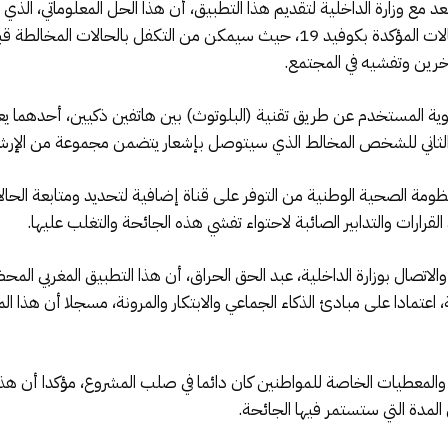
ع وزارة الداخلية لتقديم هذا التطبيق، أن هذا الحل المعلوماتي، الذي س
منظومة تحديد وتتبع الأشخاص المخالطين للحالات المؤكدة بكوفيد 19، حيث سيمكن م
خرين وتفشيه في المجتمع.
هوية المستخدم عن طريق تقنية (البلوتوث) بين هاتفين ذكيين، أحدهما 
ف الثاني للشخص المخالط الذي سيتوصل بإشعار يتضمن مجموعة من الإرشاد
نظومة الصحية الوطنية من التوفر على قناة إضافية لتحديد ومتابعة الحال
ذ القرارات والتدابير الصائبة لاحتواء تفشي هذه الجائحة والتغلب عليها.
مادا على مبادئ الذكاء الجماعي والابتكار والمرونة، مسجلا أن هذا ال
المعطيات الخاصة للمواطنين كان دائما في صلب المشروع، مؤكدا أن هذ
مدة التي ستستمر فيها الجائحة.