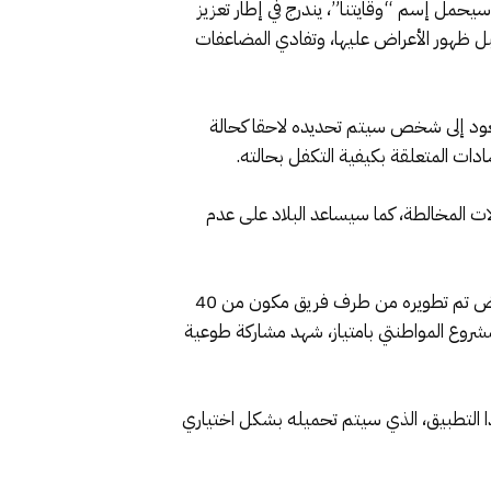
يحمل إسم “وقايتنا”، يندرج في إطار تعزيز
ن التكفل بالحالات المخالطة قبل ظهور الأعراض عليها، وتفادي المضاعفات
يعود إلى شخص سيتم تحديده لاحقا كحالة
ات المتعلقة بكيفية التكفل بحالته.
ات المخالطة، كما سيساعد البلاد على عدم
من جهته، أوضح العامل مدير أنظمة المعلومات والاتصال بوزارة الداخلية، عبد الحق الحراق، أن هذا التطبيق المغربي المحض تم تطويره من طرف فريق مكون من 40
مشروع المواطنتي بامتياز، شهد مشاركة طوعية
ا التطبيق، الذي سيتم تحميله بشكل اختياري