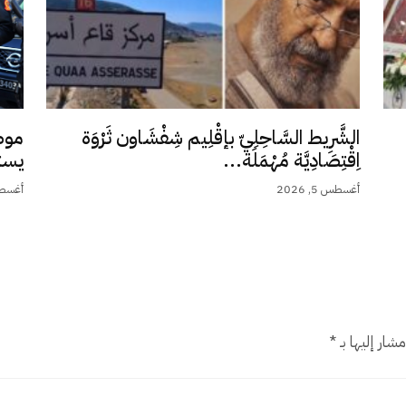
الشَّرِيط السَّاحِلِيّ بإقْلِيم شِفْشَاون ثَرْوَة
موظ
اِقْتِصَادِيَّة مُهْمَلَة...
يست
أغسطس 5, 2026
أغسطس 4,
شار إليها بـ
*