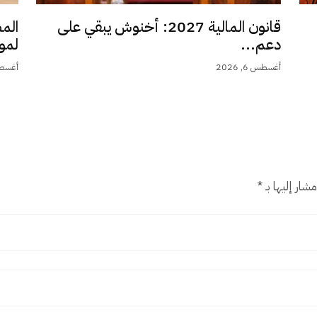
قانون المالية 2027: أخنوش يبقي على
الم
دعم...
لمو
أغسطس 6, 2026
أغسطس 6,
شار إليها بـ
*