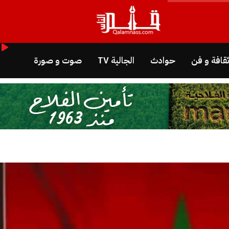
قافة و فن
حوادث
الجالية TV
صوت و صورة