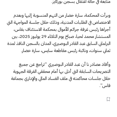
متابعة في حالة اعتقال بسجن بوركايز.
وبرأت المحكمة، سارة خضار من التهم المنسوبة إليها وبعدم
الاختصاص في الطلبات المدنية، وذلك خلال جلسة المواجهة التي
أجراها رئيس غرفة جرائم الأموال بمحكمة الاستئناف بفاس،
المستشار محمد لحيا، صباح يوم الثلاثاء 29 يوليوز 2025، بين
البرلماني السابق عبد القادر البوصيري، المدان بالسجن النافذ لمدة
ثماني سنوات، ونائبة رئيس مقاطعة سايس، سارة خضار.
وأفاد مصادر نا أن عبد القادر البوصيري “تراجع عن جميع
التصريحات السابقة التي أدلى بها أمام محققي الفرقة الجهوية
خلال جلسات محاكمته في ملف الفساد المالي والإداري بجماعة
فاس”.