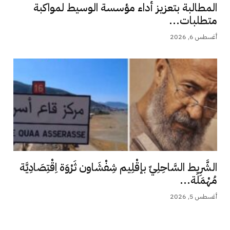
المطالبة بتعزيز أداء مؤسسة الوسيط لمواكبة
متطلبات...
أغسطس 6, 2026
الشَّرِيط السَّاحِلِيّ بإقْلِيم شِفْشَاون ثَرْوَة اِقْتِصَادِيَّة
مُهْمَلَة...
أغسطس 5, 2026