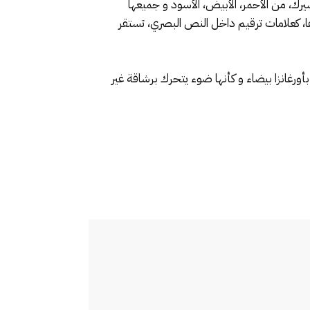
رك، من الأحمر، الأبيض، الأسود و جميعها
ناها، كعلامات ترقيم داخل النص البصري، تستقر
Cirque d’، حيث يتحرك جسد المؤدية و يطفو بأورغانزا بيضاء و كأنها ضوء يتحرك برشاقة غير