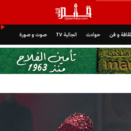
قافة و فن
حوادث
الجالية TV
صوت و صورة