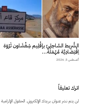
الشَّرِيط السَّاحِلِيّ بإقْلِيم شِفْشَاون ثَرْوَة
اِقْتِصَادِيَّة مُهْمَلَة...
أغسطس 5, 2026
اترك تعليقاً
لن يتم نشر عنوان بريدك الإلكتروني.
الحقول الإلزامية م