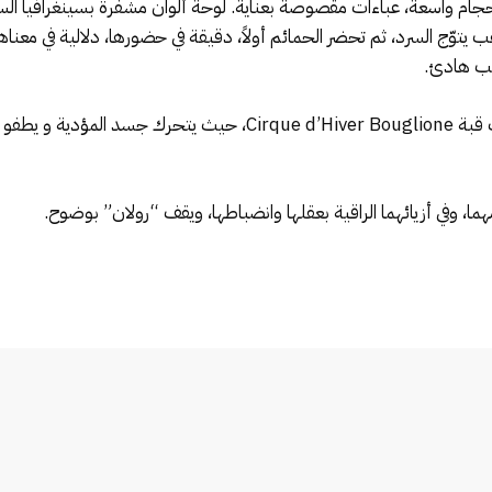
ام واسعة، عباءات مقصوصة بعناية. لوحة ألوان مشفّرة بسينغرافيا السي
الذهب يتوّج السرد، ثم تحضر الحمائم أولاً، دقيقة في حضورها، دلالية في مع
يب هادئ.
تأتي اللحظة الحاسمة لاحقاً، أداء هوائي حيّ تحت قبة Hiver Bouglione
 وفي أزيائهما الراقية بعقلها وانضباطها، ويقف “رولان” بوضوح.