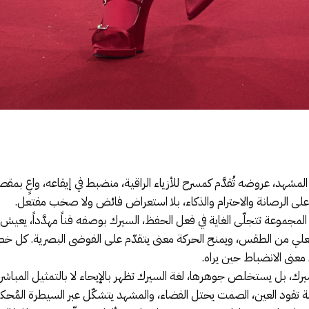
المشهد، عروضه تُقدَّم كمسرح للأزياء الراقية، منضبط في إيقاعه، واعٍ بم
على الرصانة والاحترام والذكاء، بلا استعراض فائض ولا صخب مفتعل.
 المجموعة تتجلّى الغاية في فعل الحفظ، السيرك بوصفه فناً مهدَّداً، يعيش
علي من الطقس، ويمنح الحركة معنى يتقدّم على الفوضى البصرية. كل خطوة
 معنى الانضباط حين يراه.
لسيرك، بل يستخلص جوهرها، لغة السيرك تظهر بالإيحاء لا بالتمثيل المباشر. 
ة تقود العين، الصمت يحتل الفضاء، والمشهد يتشكّل عبر السيطرة المُحك