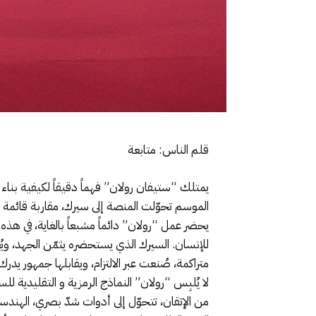
قلم الناس: متابعة
يمتلك “ستيفان رولان” فهماً دقيقاً لكيفية بناء 
الموسم تحوّلت المنصة إلى سيرك، مقاربة قائمة 
يحضر عمل “رولان” دائماً مشبعاً بالغاية، في هذه
للإنسان. السيرك الذي يستحضره يثمّن الجهد، ويُ
متراكمة، صُنعت عبر الالتزام، ويقابلها جمهور يدرك
لا يُلبِس “رولان” النماذج الرمزية و التقليدية ل
من الإتقان، تتحوّل إلى أدوات شدّ بصري، الهندس