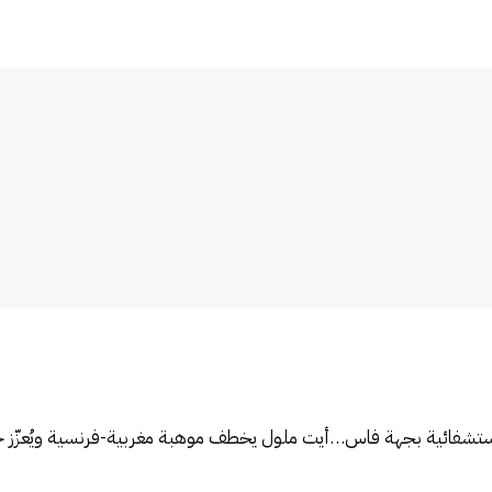
أيت ملول يخطف موهبة مغربية-فرنسية ويُعزّز