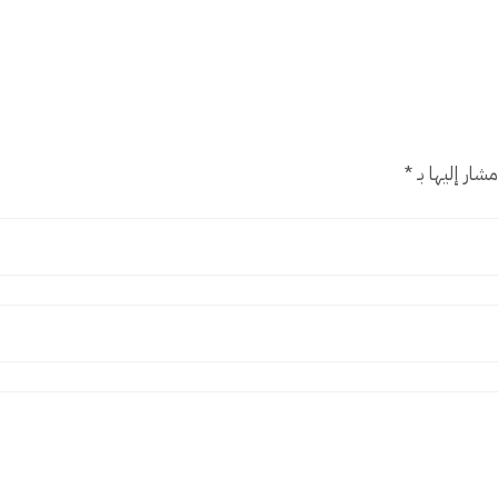
شار إليها بـ
*