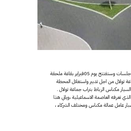
برمج مجلس جماعة مكناس برئاسة عباس لومغاري في جدول اعمال الدورة العادية لشهر فبراير 2026،التي ستعقد في ثلاث جلسات وستفتتح يوم 05فبراير بقاعة ملحقة
س وجماعة تولال من اجل تدبير واستغلال المحطة
سيار مكناس الرباط بتراب جماعة تولال .
 تعرفه العاصمة الاسماعيلية ،وياتي هذا
لصبار عامل عمالة مكناس ومختلف الشركاء ،