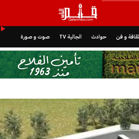
قافة و فن
حوادث
الجالية TV
صوت و صورة